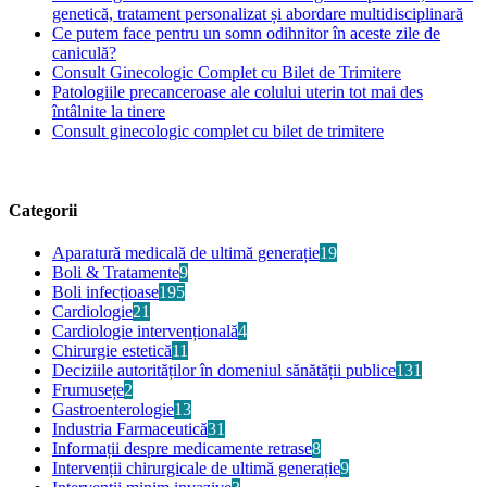
genetică, tratament personalizat și abordare multidisciplinară
Ce putem face pentru un somn odihnitor în aceste zile de
caniculă?
Consult Ginecologic Complet cu Bilet de Trimitere
Patologiile precanceroase ale colului uterin tot mai des
întâlnite la tinere
Consult ginecologic complet cu bilet de trimitere
Categorii
Aparatură medicală de ultimă generație
19
Boli & Tratamente
9
Boli infecțioase
195
Cardiologie
21
Cardiologie intervențională
4
Chirurgie estetică
11
Deciziile autorităților în domeniul sănătății publice
131
Frumusețe
2
Gastroenterologie
13
Industria Farmaceutică
31
Informații despre medicamente retrase
8
Intervenții chirurgicale de ultimă generație
9