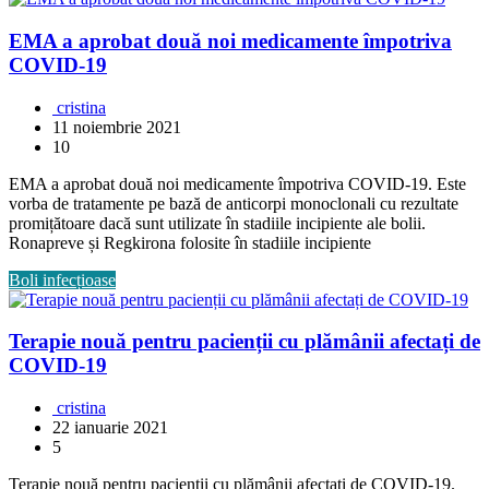
EMA a aprobat două noi medicamente împotriva
COVID-19
cristina
11 noiembrie 2021
10
EMA a aprobat două noi medicamente împotriva COVID-19. Este
vorba de tratamente pe bază de anticorpi monoclonali cu rezultate
promițătoare dacă sunt utilizate în stadiile incipiente ale bolii.
Ronapreve și Regkirona folosite în stadiile incipiente
Boli infecțioase
Terapie nouă pentru pacienții cu plămânii afectați de
COVID-19
cristina
22 ianuarie 2021
5
Terapie nouă pentru pacienții cu plămânii afectați de COVID-19.