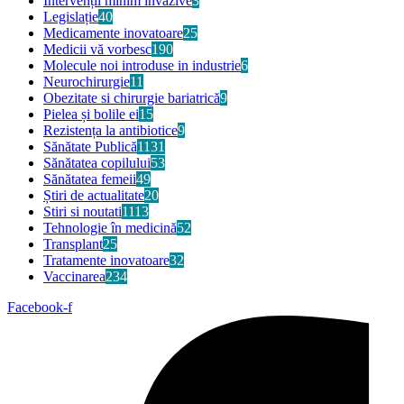
Intervenții minim invazive
3
Legislație
40
Medicamente inovatoare
25
Medicii vă vorbesc
190
Molecule noi introduse in industrie
6
Neurochirurgie
11
Obezitate si chirurgie bariatrică
9
Pielea și bolile ei
15
Rezistența la antibiotice
9
Sănătate Publică
1131
Sănătatea copilului
53
Sănătatea femeii
49
Știri de actualitate
20
Stiri si noutati
1113
Tehnologie în medicină
52
Transplant
25
Tratamente inovatoare
32
Vaccinarea
234
Facebook-f