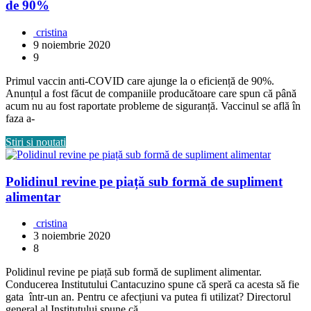
de 90%
cristina
9 noiembrie 2020
9
Primul vaccin anti-COVID care ajunge la o eficiență de 90%.
Anunțul a fost făcut de companiile producătoare care spun că până
acum nu au fost raportate probleme de siguranță. Vaccinul se află în
faza a-
Stiri si noutati
Polidinul revine pe piață sub formă de supliment
alimentar
cristina
3 noiembrie 2020
8
Polidinul revine pe piață sub formă de supliment alimentar.
Conducerea Institutului Cantacuzino spune că speră ca acesta să fie
gata într-un an. Pentru ce afecțiuni va putea fi utilizat? Directorul
general al Institutului spune că