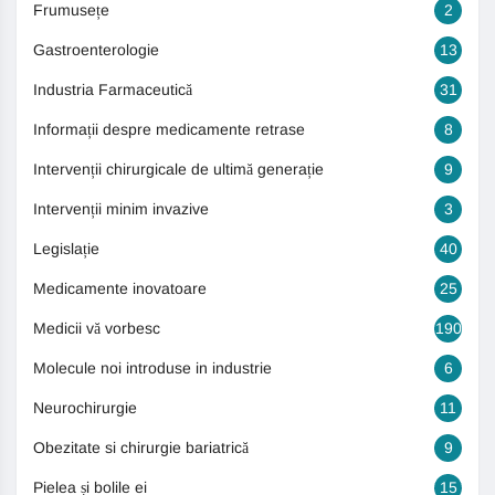
Frumusețe
2
Gastroenterologie
13
Industria Farmaceutică
31
Informații despre medicamente retrase
8
Intervenții chirurgicale de ultimă generație
9
Intervenții minim invazive
3
Legislație
40
Medicamente inovatoare
25
Medicii vă vorbesc
190
Molecule noi introduse in industrie
6
Neurochirurgie
11
Obezitate si chirurgie bariatrică
9
Pielea și bolile ei
15