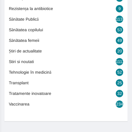
Rezistența la antibiotice
9
Sănătate Publică
1131
Sănătatea copilului
53
Sănătatea femeii
49
Știri de actualitate
20
Stiri si noutati
1113
Tehnologie în medicină
52
Transplant
25
Tratamente inovatoare
32
Vaccinarea
234