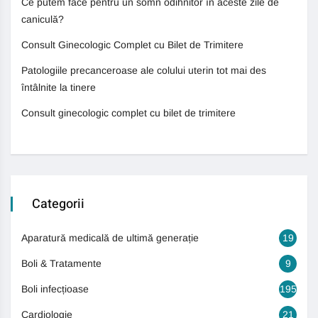
Ce putem face pentru un somn odihnitor în aceste zile de
caniculă?
Consult Ginecologic Complet cu Bilet de Trimitere
Patologiile precanceroase ale colului uterin tot mai des
întâlnite la tinere
Consult ginecologic complet cu bilet de trimitere
Categorii
Aparatură medicală de ultimă generație
19
Boli & Tratamente
9
Boli infecțioase
195
Cardiologie
21