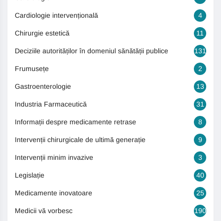
Cardiologie intervențională
4
Chirurgie estetică
11
Deciziile autorităților în domeniul sănătății publice
131
Frumusețe
2
Gastroenterologie
13
Industria Farmaceutică
31
Informații despre medicamente retrase
8
Intervenții chirurgicale de ultimă generație
9
Intervenții minim invazive
3
Legislație
40
Medicamente inovatoare
25
Medicii vă vorbesc
190