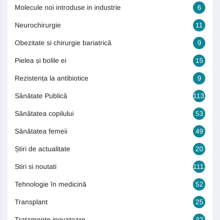
Molecule noi introduse in industrie
6
Neurochirurgie
11
Obezitate si chirurgie bariatrică
9
Pielea și bolile ei
15
Rezistența la antibiotice
9
Sănătate Publică
1131
Sănătatea copilului
53
Sănătatea femeii
49
Știri de actualitate
20
Stiri si noutati
1113
Tehnologie în medicină
52
Transplant
25
Tratamente inovatoare
32