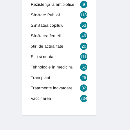
Rezistența la antibiotice
9
Sănătate Publică
1131
Sănătatea copilului
53
Sănătatea femeii
49
Știri de actualitate
20
Stiri si noutati
1113
Tehnologie în medicină
52
Transplant
25
Tratamente inovatoare
32
Vaccinarea
234