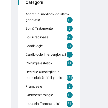
Categorii
Aparatură medicală de ultimă
generație
19
Boli & Tratamente
9
Boli infecțioase
195
Cardiologie
21
Cardiologie intervențională
4
Chirurgie estetică
11
Deciziile autorităților în
domeniul sănătății publice
131
Frumusețe
2
Gastroenterologie
13
Industria Farmaceutică
31