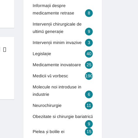
Informații despre
medicamente retrase
8
Intervenții chirurgicale de
ultimă generație
9
Intervenții minim invazive
3
Legislație
40
Medicamente inovatoare
25
BOLI & TRATAMENTE
Medicii vă vorbesc
190
Generația autismului! Numărul copiilor care suferă de autism s-a tr
13 septembrie 2018
Molecule noi introduse in
industrie
6
Neurochirurgie
11
Obezitate si chirurgie bariatrică
9
Pielea și bolile ei
15