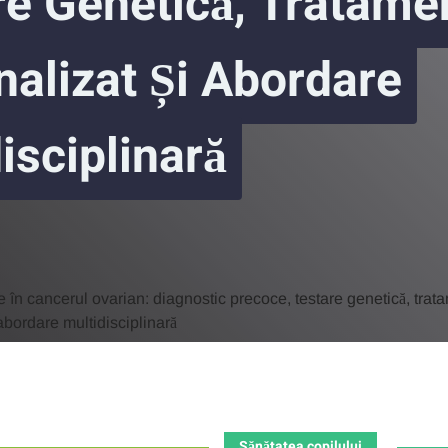
re Genetică, Tratame
alizat Și Abordare
isciplinară
Sănătatea copilului