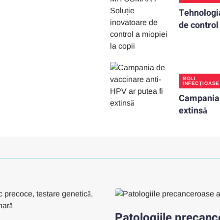
Tehnologi
de control
BOLI
INFECȚIOASE
Campania 
extinsă
Patologiile precance