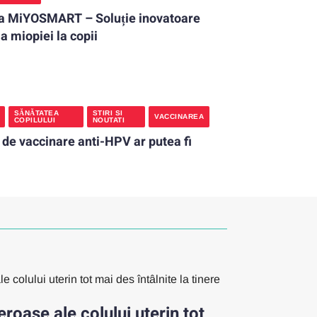
a MiYOSMART – Soluție inovatoare
 a miopiei la copii
SĂNĂTATEA
STIRI SI
VACCINAREA
COPILULUI
NOUTATI
de vaccinare anti-HPV ar putea fi
roase ale colului uterin tot