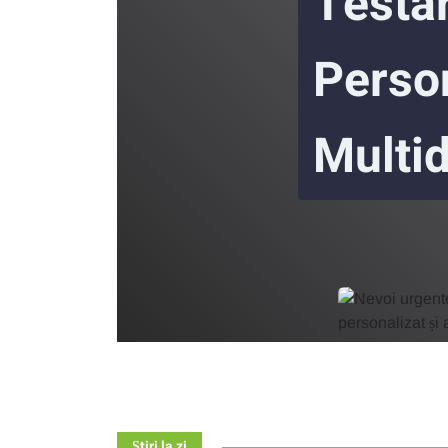
Testa
Person
Multid
Știri la zi