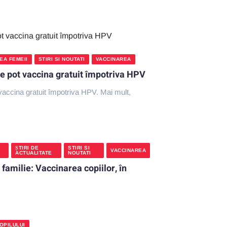
EA FEMEII
STIRI SI NOUTATI
VACCINAREA
 se pot vaccina gratuit împotriva HPV
 vaccina gratuit împotriva HPV. Mai mult,
ȘTIRI DE
STIRI SI
VACCINAREA
ACTUALITATE
NOUTATI
 familie: Vaccinarea copiilor, în
OPILULUI