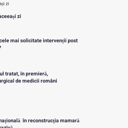
aceeași zi
cele mai solicitate intervenții post
?
 tratat, în premieră,
rgical de medicii români
națională în reconstrucţia mamară
azivă