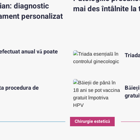
ian: diagnostic
mai des întâlnite la 
tament personalizat
efectuat anual vă poate
Triada
eta procedura de
Băieți
gratu
Chirurgie estetică