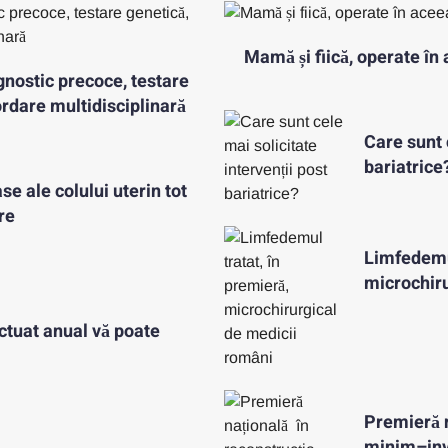
Mamă și fiică, operate în 
gnostic precoce, testare
ordare multidisciplinară
Care sunt 
bariatrice
e ale colului uterin tot
re
Limfedemul
microchiru
ctuat anual vă poate
Premieră 
minim–inv