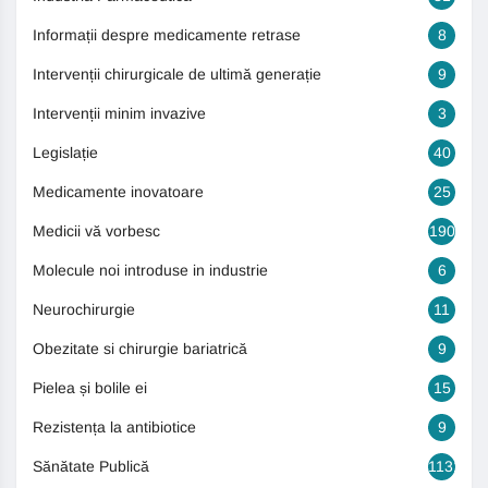
Informații despre medicamente retrase
8
Intervenții chirurgicale de ultimă generație
9
Intervenții minim invazive
3
Legislație
40
Medicamente inovatoare
25
Medicii vă vorbesc
190
Molecule noi introduse in industrie
6
Neurochirurgie
11
Obezitate si chirurgie bariatrică
9
Pielea și bolile ei
15
Rezistența la antibiotice
9
Sănătate Publică
1131