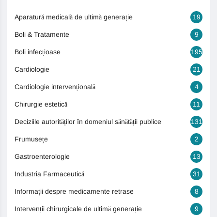
Aparatură medicală de ultimă generație
19
Boli & Tratamente
9
Boli infecțioase
195
Cardiologie
21
Cardiologie intervențională
4
Chirurgie estetică
11
Deciziile autorităților în domeniul sănătății publice
131
Frumusețe
2
Gastroenterologie
13
Industria Farmaceutică
31
Informații despre medicamente retrase
8
Intervenții chirurgicale de ultimă generație
9