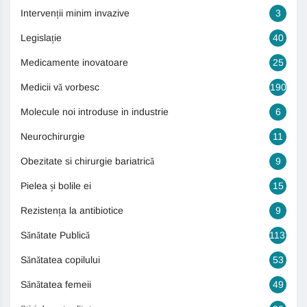
Intervenții minim invazive
3
Legislație
40
Medicamente inovatoare
25
Medicii vă vorbesc
190
Molecule noi introduse in industrie
6
Neurochirurgie
11
Obezitate si chirurgie bariatrică
9
Pielea și bolile ei
15
Rezistența la antibiotice
9
Sănătate Publică
1131
Sănătatea copilului
53
Sănătatea femeii
49