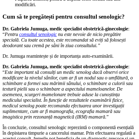
modificări.
Cum să te pregătești pentru consultul senologic?
Dr. Gabriela Jumuga, medic specialist obstetrică-ginecologie
:
“
Pentru
consultul senologic
nu este nevoie de nicio pregătire
specială. Cu toate acestea, este recomandat să eviți să folosești
deodorant sau cremă pe sâni în ziua consultului.”
Dr. Jumuga reamintește și de importanța auto-examinării.
Dr. Gabriela Jumuga, medic specialist obstetrică-ginecologie
:
“
Este important să consulți un medic senolog dacă observi orice
modificare la nivelul sânilor, cum ar fi un nodul sau o umflătură, o
schimbare a formei sau mărimii sânului, o schimbare a culorii sau
texturii pielii sau o schimbare a aspectului mameloanelor. De
asemenea, scurgeri mamelonare trebuie aduse la cunoștința
medicului specialist
.
În funcție de rezultatele examinării fizice,
medicul senolog poate recomanda efectuarea unor investigații
suplimentare, cum ar fi mamografia, ecografia mamară sau
imagistica prin rezonanță magnetică (IRM) mamară.
”
În concluzie, consultul senologic reprezintă o componentă esențială
în depistarea timpurie a cancerului mamar. Prin efectuarea regulată a
acestui consult, femeile pot beneficia de un diagnostic precoce și un