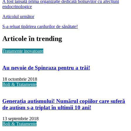
A fost lansată prima organizație dedicată bolnavilor cu afecțiuni
endocrinologice
Articolul următor
S-a reluat tipărirea cardurilor de sănătate!
Articole în trending
Tratamente inovatoare
Au nevoie de Spinraza pentru a trăi!
18 octombrie 2018
Boli & Tratamente
Generația autismului! Numărul copiilor care suferă
de autism s-a triplat în ultimii 10 ani!
13 septembrie 2018
Boli & Tratamente