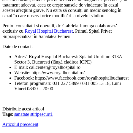
tratament adecvat, ceea ce crește șansele de vindecare în cazul
acestei afecțiuni grave. Nu ezita să consulți un medic senolog în
cazul în care observi orice modificări la nivelul sânilor.
Pentru consultatii si operatii, dr. Gabriela Jumuga colaborează
exclusiv cu
Royal Hospital Bucharest
, Primul Spital Privat
Supraspecializat în Sănătatea Femeii.
Date de contact:
Adresã Royal Hospital Bucharest: Splaiul Unirii nr. 313A
Sector 3, Bucuresti (lângă cladirea ICPE)
E-mail: callcenter@royalhospital.ro
Website: https:/www.royalhospital.ro/
Facebook: https://www.facebook.com/royalhospitalbucharest
Telefon programari: 031 227 5899 / 031 005 13 18, Luni –
Vineri 08:00 – 20:00
Distribuie acest articol
Tags
:
sanatate
stiripescurt1
Articolul precedent