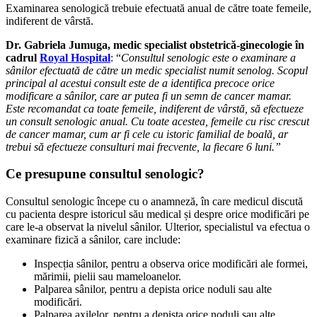
Examinarea senologică trebuie efectuată anual de către toate femeile,
indiferent de vârstă.
Dr. Gabriela Jumuga, medic specialist obstetrică-ginecologie în
cadrul
Royal Hospital
: “
Consultul senologic este o examinare a
sânilor efectuată de către un medic specialist numit senolog. Scopul
principal al acestui consult este de a identifica precoce orice
modificare a sânilor, care ar putea fi un semn de cancer mamar.
Este recomandat ca toate femeile, indiferent de vârstă, să efectueze
un consult senologic anual. Cu toate acestea, femeile cu risc crescut
de cancer mamar, cum ar fi cele cu istoric familial de boală, ar
trebui să efectueze consulturi mai frecvente, la fiecare 6 luni.”
Ce presupune consultul senologic?
Consultul senologic începe cu o anamneză, în care medicul discută
cu pacienta despre istoricul său medical și despre orice modificări pe
care le-a observat la nivelul sânilor. Ulterior, specialistul va efectua o
examinare fizică a sânilor, care include:
Inspecția sânilor, pentru a observa orice modificări ale formei,
mărimii, pielii sau mameloanelor.
Palparea sânilor, pentru a depista orice noduli sau alte
modificări.
Palparea axilelor, pentru a depista orice noduli sau alte