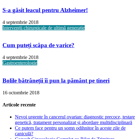
S-a găsit leacul pentru Alzheimer!
4 septembrie 2018
Intervenții chirurgicale de ultimă generație
Cum puteți scăpa de varice?
4 septembrie 2018
Gastroenterologie
Bolile bătrâneții îi pun la pământ pe tineri
16 octombrie 2018
Articole recente
Nevoi urgente în cancerul ovarian: diagnostic precoce, testare
genetică, tratament personalizat și abordare multidisciplinară
Ce putem face pentru un somn odihnitor în aceste zile de
caniculă?