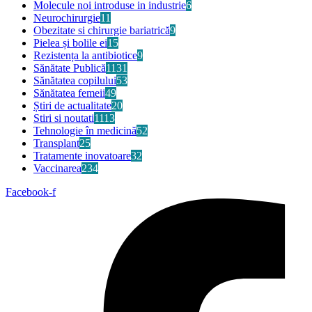
Molecule noi introduse in industrie
6
Neurochirurgie
11
Obezitate si chirurgie bariatrică
9
Pielea și bolile ei
15
Rezistența la antibiotice
9
Sănătate Publică
1131
Sănătatea copilului
53
Sănătatea femeii
49
Știri de actualitate
20
Stiri si noutati
1113
Tehnologie în medicină
52
Transplant
25
Tratamente inovatoare
32
Vaccinarea
234
Facebook-f