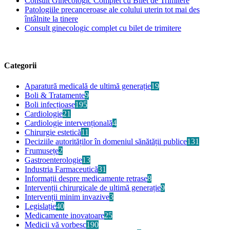
Consult Ginecologic Complet cu Bilet de Trimitere
Patologiile precanceroase ale colului uterin tot mai des
întâlnite la tinere
Consult ginecologic complet cu bilet de trimitere
Categorii
Aparatură medicală de ultimă generație
19
Boli & Tratamente
9
Boli infecțioase
195
Cardiologie
21
Cardiologie intervențională
4
Chirurgie estetică
11
Deciziile autorităților în domeniul sănătății publice
131
Frumusețe
2
Gastroenterologie
13
Industria Farmaceutică
31
Informații despre medicamente retrase
8
Intervenții chirurgicale de ultimă generație
9
Intervenții minim invazive
3
Legislație
40
Medicamente inovatoare
25
Medicii vă vorbesc
190