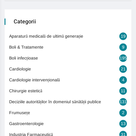
Categorii
Aparatură medicală de ultimă generație
19
Boli & Tratamente
9
Boli infecțioase
195
Cardiologie
21
Cardiologie intervențională
4
Chirurgie estetică
11
Deciziile autorităților în domeniul sănătății publice
131
Frumusețe
2
Gastroenterologie
13
Industria Farmaceutică
31