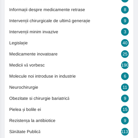
Informații despre medicamente retrase
8
Intervenții chirurgicale de ultimă generație
9
Intervenții minim invazive
3
Legislație
40
Medicamente inovatoare
25
Medicii vă vorbesc
190
Molecule noi introduse in industrie
6
Neurochirurgie
11
Obezitate si chirurgie bariatrică
9
Pielea și bolile ei
15
Rezistența la antibiotice
9
Sănătate Publică
1131