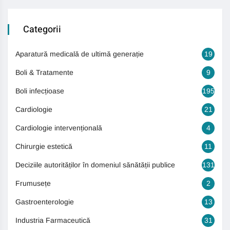
Categorii
Aparatură medicală de ultimă generație
19
Boli & Tratamente
9
Boli infecțioase
195
Cardiologie
21
Cardiologie intervențională
4
Chirurgie estetică
11
Deciziile autorităților în domeniul sănătății publice
131
Frumusețe
2
Gastroenterologie
13
Industria Farmaceutică
31