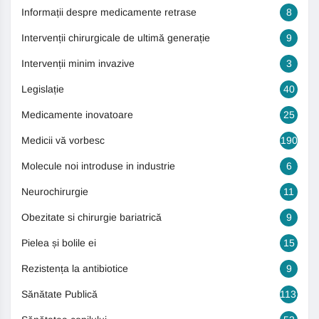
Informații despre medicamente retrase
8
Intervenții chirurgicale de ultimă generație
9
Intervenții minim invazive
3
Legislație
40
Medicamente inovatoare
25
Medicii vă vorbesc
190
Molecule noi introduse in industrie
6
Neurochirurgie
11
Obezitate si chirurgie bariatrică
9
Pielea și bolile ei
15
Rezistența la antibiotice
9
Sănătate Publică
1131