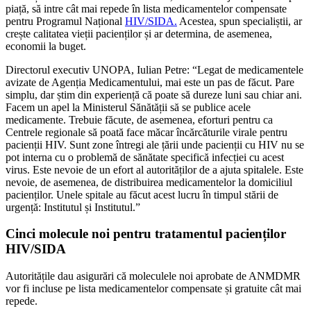
piață, să intre cât mai repede în lista medicamentelor compensate
pentru Programul Național
HIV/SIDA.
Acestea, spun specialiștii, ar
crește calitatea vieții pacienților și ar determina, de asemenea,
economii la buget.
Directorul executiv UNOPA, Iulian Petre: “Legat de medicamentele
avizate de Agenția Medicamentului, mai este un pas de făcut. Pare
simplu, dar știm din experiență că poate să dureze luni sau chiar ani.
Facem un apel la Ministerul Sănătății să se publice acele
medicamente. Trebuie făcute, de asemenea, eforturi pentru ca
Centrele regionale să poată face măcar încărcăturile virale pentru
pacienții HIV. Sunt zone întregi ale țării unde pacienții cu HIV nu se
pot interna cu o problemă de sănătate specifică infecției cu acest
virus. Este nevoie de un efort al autorităților de a ajuta spitalele. Este
nevoie, de asemenea, de distribuirea medicamentelor la domiciliul
pacienților. Unele spitale au făcut acest lucru în timpul stării de
urgență: Institutul și Institutul.”
Cinci molecule noi pentru tratamentul pacienților
HIV/SIDA
Autoritățile dau asigurări că moleculele noi aprobate de ANMDMR
vor fi incluse pe lista medicamentelor compensate și gratuite cât mai
repede.