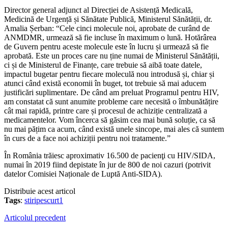
Director general adjunct al Direcției de Asistență Medicală,
Medicină de Urgență și Sănătate Publică, Ministerul Sănătății, dr.
Amalia Șerban: “Cele cinci molecule noi, aprobate de curând de
ANMDMR, urmează să fie incluse în maximum o lună. Hotărârea
de Guvern pentru aceste molecule este în lucru și urmează să fie
aprobată. Este un proces care nu ține numai de Ministerul Sănătății,
ci și de Ministerul de Finanțe, care trebuie să aibă toate datele,
impactul bugetar pentru fiecare moleculă nou introdusă și, chiar și
atunci când există economii în buget, tot trebuie să mai aducem
justificări suplimentare. De când am preluat Programul pentru HIV,
am constatat că sunt anumite probleme care necesită o îmbunătățire
cât mai rapidă, printre care și procesul de achiziție centralizată a
medicamentelor. Vom încerca să găsim cea mai bună soluție, ca să
nu mai pățim ca acum, când există unele sincope, mai ales că suntem
în curs de a face noi achiziții pentru noi tratamente.”
În România trăiesc aproximativ 16.500 de pacienţi cu HIV/SIDA,
numai în 2019 fiind depistate în jur de 800 de noi cazuri (potrivit
datelor Comisiei Naționale de Luptă Anti-SIDA).
Distribuie acest articol
Tags
:
stiripescurt1
Articolul precedent