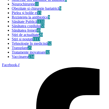
Neurochirurgie
11
Obezitate si chirurgie bariatrică
9
Pielea și bolile ei
15
Rezistența la antibiotice
9
Sănătate Publică
1131
Sănătatea copilului
53
Sănătatea femeii
49
Știri de actualitate
20
Stiri si noutati
1113
Tehnologie în medicină
52
Transplant
25
Tratamente inovatoare
32
Vaccinarea
234
Facebook-f