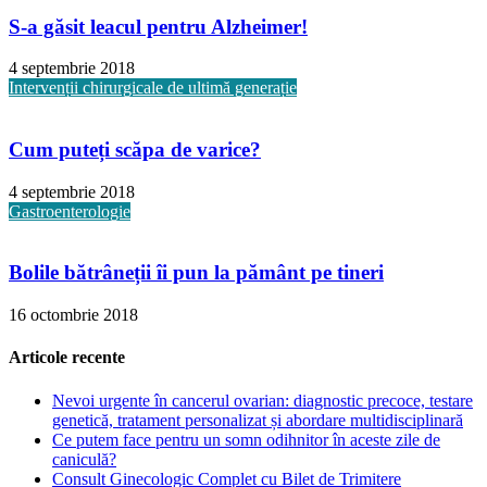
S-a găsit leacul pentru Alzheimer!
4 septembrie 2018
Intervenții chirurgicale de ultimă generație
Cum puteți scăpa de varice?
4 septembrie 2018
Gastroenterologie
Bolile bătrâneții îi pun la pământ pe tineri
16 octombrie 2018
Articole recente
Nevoi urgente în cancerul ovarian: diagnostic precoce, testare
genetică, tratament personalizat și abordare multidisciplinară
Ce putem face pentru un somn odihnitor în aceste zile de
caniculă?
Consult Ginecologic Complet cu Bilet de Trimitere