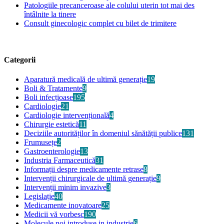
Patologiile precanceroase ale colului uterin tot mai des
întâlnite la tinere
Consult ginecologic complet cu bilet de trimitere
Categorii
Aparatură medicală de ultimă generație
19
Boli & Tratamente
9
Boli infecțioase
195
Cardiologie
21
Cardiologie intervențională
4
Chirurgie estetică
11
Deciziile autorităților în domeniul sănătății publice
131
Frumusețe
2
Gastroenterologie
13
Industria Farmaceutică
31
Informații despre medicamente retrase
8
Intervenții chirurgicale de ultimă generație
9
Intervenții minim invazive
3
Legislație
40
Medicamente inovatoare
25
Medicii vă vorbesc
190
Molecule noi introduse in industrie
6