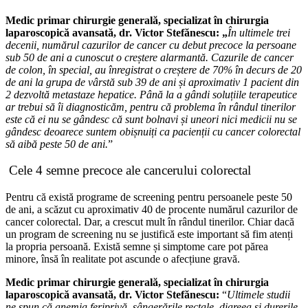
Medic primar chirurgie generală, specializat în chirurgia
laparoscopică avansată, dr. Victor Stefănescu: „
În ultimele trei
decenii, numărul cazurilor de cancer cu debut precoce la persoane
sub 50 de ani a cunoscut o creștere alarmantă. Cazurile de cancer
de colon, în special, au înregistrat o creștere de 70% în decurs de 20
de ani la grupa de vârstă sub 39 de ani și aproximativ 1 pacient din
2 dezvoltă metastaze hepatice. Până la a gândi soluțiile terapeutice
ar trebui să îi diagnosticăm, pentru că problema în rândul tinerilor
este că ei nu se gândesc că sunt bolnavi și uneori nici medicii nu se
gândesc deoarece suntem obișnuiți ca pacienții cu cancer colorectal
să aibă peste 50 de ani.
”
Cele 4 semne precoce ale cancerului colorectal
Pentru că există programe de screening pentru persoanele peste 50
de ani, a scăzut cu aproximativ 40 de procente numărul cazurilor de
cancer colorectal. Dar, a crescut mult în rândul tinerilor. Chiar dacă
un program de screening nu se justifică este important să fim atenți
la propria persoană. Există semne și simptome care pot părea
minore, însă în realitate pot ascunde o afecțiune gravă.
Medic primar chirurgie generală, specializat în chirurgia
laparoscopică avansată, dr. Victor Stefănescu:
“
Ultimele studii
ne spun că anemia feriprivă, sângerările rectale, diareea si durerile