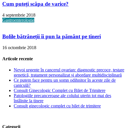
Cum puteți scăpa de varice?
4 septembrie 2018
Gastroenterologie
Bolile bătrâneții îi pun la pământ pe tineri
16 octombrie 2018
Articole recente
Nevoi urgente în cancerul ovarian: diagnostic precoce, testare
genetică, tratament personalizat și abordare multidisciplinară
Ce putem face pentru un somn odihnitor în aceste zile de
caniculă?
Consult Ginecologic Complet cu Bilet de Trimitere
Patologiile precanceroase ale colului uterin tot mai des
întâlnite la tinere
Consult ginecologic complet cu bilet de trimitere
Categorii