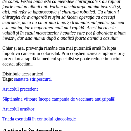
de colon. Vestea bună este că metodele chirurgicale s-au rafinat
foarte mult în ultimii ani. Vorbim de chirurgia minim invazivă și,
aici, mă refer la laparoscopie și chirurgia robotică. Cu ajutorul
chirurgiei de avangardă reușim să facem operația cu aceeași
acuratețe, dacă nu chiar mai bine. Și traumatismul pentru pacient
este minim, iar recuperarea mult mai rapidă. Acest lucru este
valabil și în cazul metastazelor hepatice care pot fi abordate minim
invaziv, dar asta numai după o analiză foarte atentă a cazului
”.
Chiar și așa, prevenția rămâne cea mai puternică armă în lupta
împotriva cancerului colorectal. Prin conștientizarea simptomelor și
prezentarea rapidă la medicul specialist se poate reduce impactul
acestei afecțiuni.
Distribuie acest articol
Tags
:
sanatate
stiripescurt1
Articolul precedent
Săptămâna viitoare începe campania de vaccinare antigripală!
Articolul următor
Triada esențială în controlul ginecologic