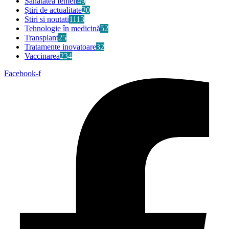
Sănătatea femeii
49
Știri de actualitate
20
Stiri si noutati
1113
Tehnologie în medicină
52
Transplant
25
Tratamente inovatoare
32
Vaccinarea
234
Facebook-f