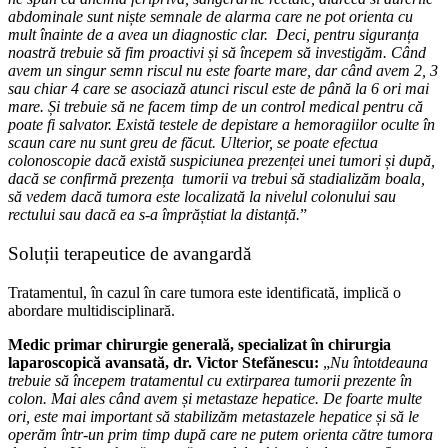
abdominale sunt niște semnale de alarma care ne pot orienta cu
mult înainte de a avea un diagnostic clar. Deci, pentru siguranța
noastră trebuie să fim proactivi și să începem să investigăm. Când
avem un singur semn riscul nu este foarte mare, dar când avem 2, 3
sau chiar 4 care se asociază atunci riscul este de până la 6 ori mai
mare. Și trebuie să ne facem timp de un control medical pentru că
poate fi salvator. Există testele de depistare a hemoragiilor oculte în
scaun care nu sunt greu de făcut. Ulterior, se poate efectua
colonoscopie dacă există suspiciunea prezenței unei tumori și după,
dacă se confirmă prezența tumorii va trebui să stadializăm boala,
să vedem dacă tumora este localizată la nivelul colonului sau
rectului sau dacă ea s-a împrăștiat la distanță.
”
Soluții terapeutice de avangardă
Tratamentul, în cazul în care tumora este identificată, implică o
abordare multidisciplinară.
Medic primar chirurgie generală, specializat în chirurgia
laparoscopică avansată, dr. Victor Stefănescu:
„
Nu întotdeauna
trebuie să începem tratamentul cu extirparea tumorii prezente în
colon. Mai ales când avem și metastaze hepatice. De foarte multe
ori, este mai important să stabilizăm metastazele hepatice și să le
operăm într-un prim timp după care ne putem orienta către tumora