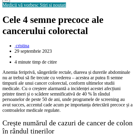
Medicii vă vorbesc
Stiri si noutati
Cele 4 semne precoce ale
cancerului colorectal
cristina
29 septembrie 2023
4 minute timp de citire
Anemia feriprivă, sângerările rectale, diareea și durerile abdominale
nu ar trebui să fie trecute cu vederea – acestea ar putea fi semne
timpurii ale unui cancer colorectal, conform ultimelor studii
medicale. Cu o creștere alarmantă a incidenței acestei afecțiuni
printre tineri și o scădere semnificativă de 40 % în rândul
persoanelor de peste 50 de ani, unde programele de screening au
avut succes, accentul cade acum pe importanța detectării precoce și a
controalelor medicale regulate.
Crește numărul de cazuri de cancer de colon
în rândul tinerilor