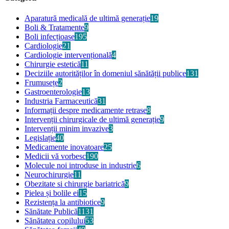
Aparatură medicală de ultimă generație
19
Boli & Tratamente
9
Boli infecțioase
195
Cardiologie
21
Cardiologie intervențională
4
Chirurgie estetică
11
Deciziile autorităților în domeniul sănătății publice
131
Frumusețe
2
Gastroenterologie
13
Industria Farmaceutică
31
Informații despre medicamente retrase
8
Intervenții chirurgicale de ultimă generație
9
Intervenții minim invazive
3
Legislație
40
Medicamente inovatoare
25
Medicii vă vorbesc
190
Molecule noi introduse in industrie
6
Neurochirurgie
11
Obezitate si chirurgie bariatrică
9
Pielea și bolile ei
15
Rezistența la antibiotice
9
Sănătate Publică
1131
Sănătatea copilului
53