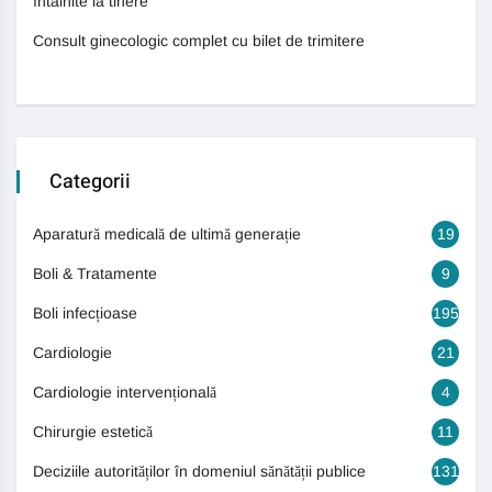
întâlnite la tinere
Consult ginecologic complet cu bilet de trimitere
Categorii
Aparatură medicală de ultimă generație
19
Boli & Tratamente
9
Boli infecțioase
195
Cardiologie
21
Cardiologie intervențională
4
Chirurgie estetică
11
Deciziile autorităților în domeniul sănătății publice
131