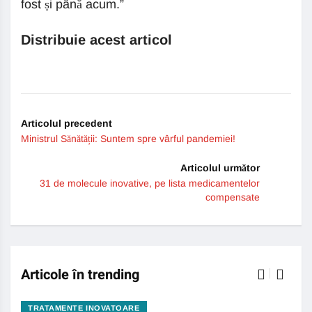
fost și până acum.”
Distribuie acest articol
Articolul precedent
Ministrul Sănătății: Suntem spre vârful pandemiei!
Articolul următor
31 de molecule inovative, pe lista medicamentelor
compensate
Articole în trending
TRATAMENTE INOVATOARE
BO