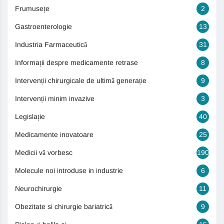
Frumusețe
2
Gastroenterologie
13
Industria Farmaceutică
31
Informații despre medicamente retrase
8
Intervenții chirurgicale de ultimă generație
9
Intervenții minim invazive
3
Legislație
40
Medicamente inovatoare
25
Medicii vă vorbesc
190
Molecule noi introduse in industrie
6
Neurochirurgie
11
Obezitate si chirurgie bariatrică
9