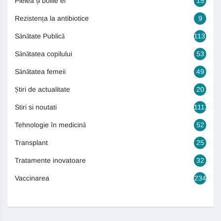
Pielea și bolile ei
15
Rezistența la antibiotice
9
Sănătate Publică
1131
Sănătatea copilului
53
Sănătatea femeii
49
Știri de actualitate
20
Stiri si noutati
1113
Tehnologie în medicină
52
Transplant
25
Tratamente inovatoare
32
Vaccinarea
234