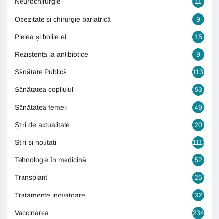
Neurochirurgie
11
Obezitate si chirurgie bariatrică
9
Pielea și bolile ei
15
Rezistența la antibiotice
9
Sănătate Publică
1131
Sănătatea copilului
53
Sănătatea femeii
49
Știri de actualitate
20
Stiri si noutati
1113
Tehnologie în medicină
52
Transplant
25
Tratamente inovatoare
32
Vaccinarea
234