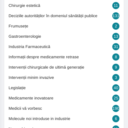
Chirurgie estetică
11
Deciziile autorităților în domeniul sănătății publice
131
Frumusețe
2
Gastroenterologie
13
Industria Farmaceutică
31
Informații despre medicamente retrase
8
Intervenții chirurgicale de ultimă generație
9
Intervenții minim invazive
3
Legislație
40
Medicamente inovatoare
25
Medicii vă vorbesc
190
Molecule noi introduse in industrie
6