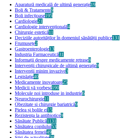
Aparatură medicală de ultimă generație
19
Boli & Tratamente
9
Boli infecțioase
195
Cardiologie
21
Cardiologie intervențională
4
Chirurgie estetică
11
Deciziile autorităților în domeniul sănătății publice
131
Frumusețe
2
Gastroenterologie
13
Industria Farmaceutică
31
Informații despre medicamente retrase
8
Intervenții chirurgicale de ultimă generație
9
Intervenții minim invazive
3
Legislație
40
Medicamente inovatoare
25
Medicii vă vorbesc
190
Molecule noi introduse in industrie
6
Neurochirurgie
11
Obezitate si chirurgie bariatrică
9
Pielea și bolile ei
15
Rezistența la antibiotice
9
Sănătate Publică
1131
Sănătatea copilului
53
Sănătatea femeii
49
Știri de actualitate
20