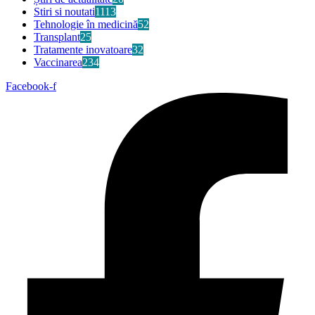
Stiri si noutati
1113
Tehnologie în medicină
52
Transplant
25
Tratamente inovatoare
32
Vaccinarea
234
Facebook-f