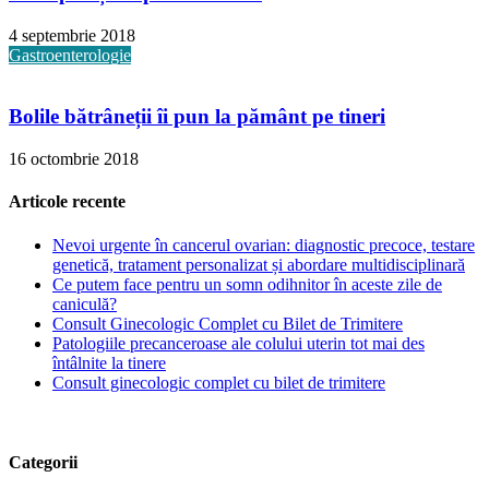
4 septembrie 2018
Gastroenterologie
Bolile bătrâneții îi pun la pământ pe tineri
16 octombrie 2018
Articole recente
Nevoi urgente în cancerul ovarian: diagnostic precoce, testare
genetică, tratament personalizat și abordare multidisciplinară
Ce putem face pentru un somn odihnitor în aceste zile de
caniculă?
Consult Ginecologic Complet cu Bilet de Trimitere
Patologiile precanceroase ale colului uterin tot mai des
întâlnite la tinere
Consult ginecologic complet cu bilet de trimitere
Categorii