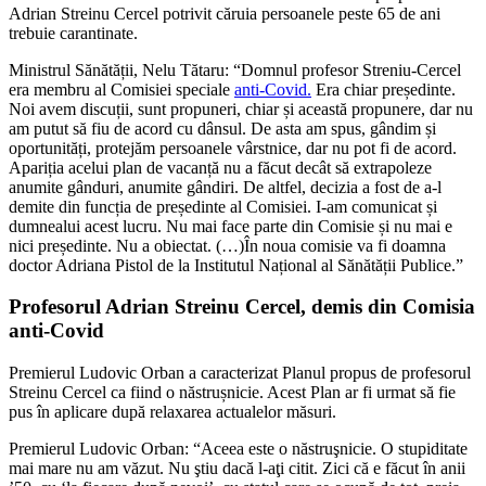
Adrian Streinu Cercel potrivit căruia persoanele peste 65 de ani
trebuie carantinate.
Ministrul Sănătății, Nelu Tătaru: “Domnul profesor Streniu-Cercel
era membru al Comisiei speciale
anti-Covid.
Era chiar președinte.
Noi avem discuții, sunt propuneri, chiar și această propunere, dar nu
am putut să fiu de acord cu dânsul. De asta am spus, gândim și
oportunități, protejăm persoanele vârstnice, dar nu pot fi de acord.
Apariția acelui plan de vacanță nu a făcut decât să extrapoleze
anumite gânduri, anumite gândiri. De altfel, decizia a fost de a-l
demite din funcția de președinte al Comisiei. I-am comunicat și
dumnealui acest lucru. Nu mai face parte din Comisie și nu mai e
nici președinte. Nu a obiectat. (…)În noua comisie va fi doamna
doctor Adriana Pistol de la Institutul Național al Sănătății Publice.”
Profesorul Adrian Streinu Cercel, demis din Comisia
anti-Covid
Premierul Ludovic Orban a caracterizat Planul propus de profesorul
Streinu Cercel ca fiind o năstrușnicie. Acest Plan ar fi urmat să fie
pus în aplicare după relaxarea actualelor măsuri.
Premierul Ludovic Orban: “Aceea este o năstruşnicie. O stupiditate
mai mare nu am văzut. Nu ştiu dacă l-aţi citit. Zici că e făcut în anii