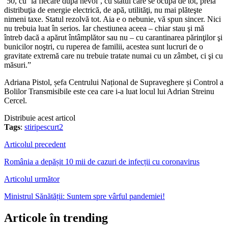
’50, cu ‘la fiecare după nevoi’, cu statul care se ocupă de tot, preia
distribuţia de energie electrică, de apă, utilităţi, nu mai plăteşte
nimeni taxe. Statul rezolvă tot. Aia e o nebunie, vă spun sincer. Nici
nu trebuia luat în serios. Iar chestiunea aceea – chiar stau şi mă
întreb dacă a apărut întâmplător sau nu – cu carantinarea părinţilor şi
bunicilor noştri, cu ruperea de familii, acestea sunt lucruri de o
gravitate extremă care nu trebuie tratate numai cu un zâmbet, ci şi cu
măsuri.”
Adriana Pistol, șefa Centrului Național de Supraveghere și Control a
Bolilor Transmisibile este cea care i-a luat locul lui Adrian Streinu
Cercel.
Distribuie acest articol
Tags
:
stiripescurt2
Articolul precedent
România a depășit 10 mii de cazuri de infecții cu coronavirus
Articolul următor
Ministrul Sănătății: Suntem spre vârful pandemiei!
Articole în trending