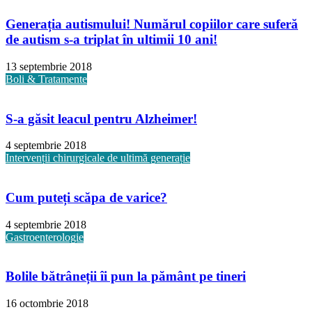
Generația autismului! Numărul copiilor care suferă
de autism s-a triplat în ultimii 10 ani!
13 septembrie 2018
Boli & Tratamente
S-a găsit leacul pentru Alzheimer!
4 septembrie 2018
Intervenții chirurgicale de ultimă generație
Cum puteți scăpa de varice?
4 septembrie 2018
Gastroenterologie
Bolile bătrâneții îi pun la pământ pe tineri
16 octombrie 2018