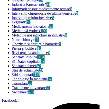
Gastroenterologie
13
Industria Farmaceutică
31
Informații despre medicamente retrase
8
Intervenții chirurgicale de ultimă generație
9
Intervenții minim invazive
3
Legislație
40
Medicamente inovatoare
25
Medicii vă vorbesc
190
Molecule noi introduse in industrie
6
Neurochirurgie
11
Obezitate si chirurgie bariatrică
9
Pielea și bolile ei
15
Rezistența la antibiotice
9
Sănătate Publică
1131
Sănătatea copilului
53
Sănătatea femeii
49
Știri de actualitate
20
Stiri si noutati
1113
Tehnologie în medicină
52
Transplant
25
Tratamente inovatoare
32
Vaccinarea
234
Facebook-f