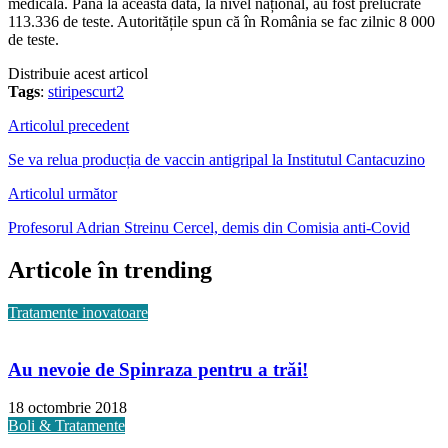
medicală. Până la această dată, la nivel național, au fost prelucrate
113.336 de teste. Autoritățile spun că în România se fac zilnic 8 000
de teste.
Distribuie acest articol
Tags
:
stiripescurt2
Articolul precedent
Se va relua producția de vaccin antigripal la Institutul Cantacuzino
Articolul următor
Profesorul Adrian Streinu Cercel, demis din Comisia anti-Covid
Articole în trending
Tratamente inovatoare
Au nevoie de Spinraza pentru a trăi!
18 octombrie 2018
Boli & Tratamente