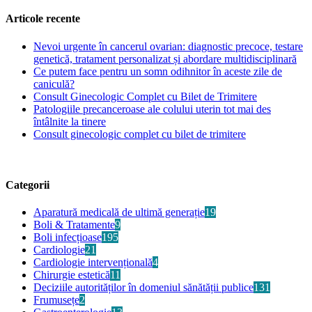
Articole recente
Nevoi urgente în cancerul ovarian: diagnostic precoce, testare
genetică, tratament personalizat și abordare multidisciplinară
Ce putem face pentru un somn odihnitor în aceste zile de
caniculă?
Consult Ginecologic Complet cu Bilet de Trimitere
Patologiile precanceroase ale colului uterin tot mai des
întâlnite la tinere
Consult ginecologic complet cu bilet de trimitere
Categorii
Aparatură medicală de ultimă generație
19
Boli & Tratamente
9
Boli infecțioase
195
Cardiologie
21
Cardiologie intervențională
4
Chirurgie estetică
11
Deciziile autorităților în domeniul sănătății publice
131
Frumusețe
2