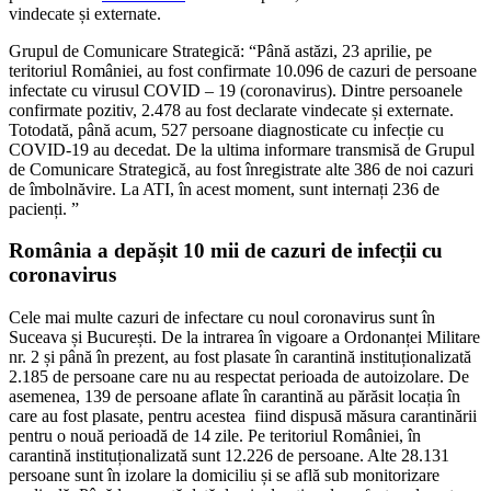
vindecate și externate.
Grupul de Comunicare Strategică: “Până astăzi, 23 aprilie, pe
teritoriul României, au fost confirmate 10.096 de cazuri de persoane
infectate cu virusul COVID – 19 (coronavirus). Dintre persoanele
confirmate pozitiv, 2.478 au fost declarate vindecate și externate.
Totodată, până acum, 527 persoane diagnosticate cu infecție cu
COVID-19 au decedat. De la ultima informare transmisă de Grupul
de Comunicare Strategică, au fost înregistrate alte 386 de noi cazuri
de îmbolnăvire. La ATI, în acest moment, sunt internați 236 de
pacienți. ”
România a depășit 10 mii de cazuri de infecții cu
coronavirus
Cele mai multe cazuri de infectare cu noul coronavirus sunt în
Suceava și București. De la intrarea în vigoare a Ordonanței Militare
nr. 2 și până în prezent, au fost plasate în carantină instituționalizată
2.185 de persoane care nu au respectat perioada de autoizolare. De
asemenea, 139 de persoane aflate în carantină au părăsit locația în
care au fost plasate, pentru acestea fiind dispusă măsura carantinării
pentru o nouă perioadă de 14 zile. Pe teritoriul României, în
carantină instituționalizată sunt 12.226 de persoane. Alte 28.131
persoane sunt în izolare la domiciliu și se află sub monitorizare