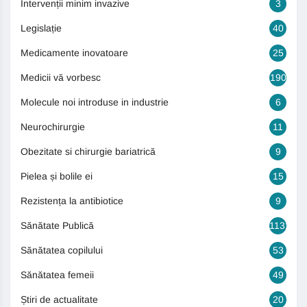
Intervenții minim invazive
3
Legislație
40
Medicamente inovatoare
25
Medicii vă vorbesc
190
Molecule noi introduse in industrie
6
Neurochirurgie
11
Obezitate si chirurgie bariatrică
9
Pielea și bolile ei
15
Rezistența la antibiotice
9
Sănătate Publică
1131
Sănătatea copilului
53
Sănătatea femeii
49
Știri de actualitate
20