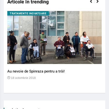
Articole în trending
TRATAMENTE INOVATOARE
BO
Au nevoie de Spinraza pentru a trăi!
Gene
auti
18 octombrie 2018
13