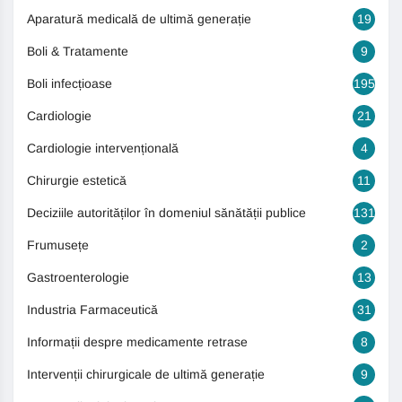
Aparatură medicală de ultimă generație
19
Boli & Tratamente
9
Boli infecțioase
195
Cardiologie
21
Cardiologie intervențională
4
Chirurgie estetică
11
Deciziile autorităților în domeniul sănătății publice
131
Frumusețe
2
Gastroenterologie
13
Industria Farmaceutică
31
Informații despre medicamente retrase
8
Intervenții chirurgicale de ultimă generație
9