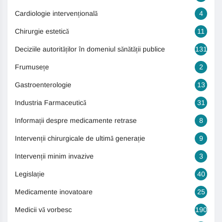
Cardiologie intervențională
4
Chirurgie estetică
11
Deciziile autorităților în domeniul sănătății publice
131
Frumusețe
2
Gastroenterologie
13
Industria Farmaceutică
31
Informații despre medicamente retrase
8
Intervenții chirurgicale de ultimă generație
9
Intervenții minim invazive
3
Legislație
40
Medicamente inovatoare
25
Medicii vă vorbesc
190