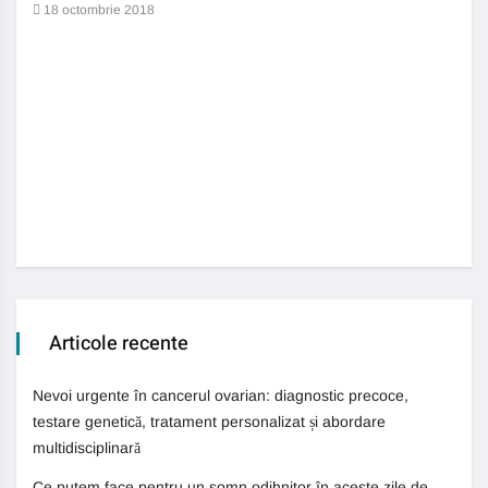
auti
18 octombrie 2018
13 
Articole recente
Nevoi urgente în cancerul ovarian: diagnostic precoce,
testare genetică, tratament personalizat și abordare
multidisciplinară
Ce putem face pentru un somn odihnitor în aceste zile de