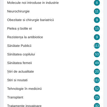
Molecule noi introduse in industrie
6
Neurochirurgie
11
Obezitate si chirurgie bariatrică
9
Pielea și bolile ei
15
Rezistența la antibiotice
9
Sănătate Publică
1131
Sănătatea copilului
53
Sănătatea femeii
49
Știri de actualitate
20
Stiri si noutati
1113
Tehnologie în medicină
52
Transplant
25
Tratamente inovatoare
32