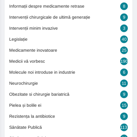
Informații despre medicamente retrase
8
Intervenții chirurgicale de ultimă generație
9
Intervenții minim invazive
3
Legislație
40
Medicamente inovatoare
25
Medicii vă vorbesc
190
Molecule noi introduse in industrie
6
Neurochirurgie
11
Obezitate si chirurgie bariatrică
9
Pielea și bolile ei
15
Rezistența la antibiotice
9
Sănătate Publică
1131