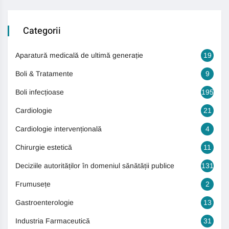
Categorii
Aparatură medicală de ultimă generație
19
Boli & Tratamente
9
Boli infecțioase
195
Cardiologie
21
Cardiologie intervențională
4
Chirurgie estetică
11
Deciziile autorităților în domeniul sănătății publice
131
Frumusețe
2
Gastroenterologie
13
Industria Farmaceutică
31