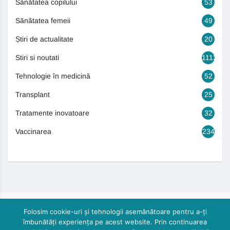
Sănătatea copilului
53
Sănătatea femeii
49
Știri de actualitate
20
Stiri si noutati
1113
Tehnologie în medicină
52
Transplant
25
Tratamente inovatoare
32
Vaccinarea
234
Folosim cookie-uri și tehnologii asemănătoare pentru a-ți
îmbunătăți experiența pe acest website. Prin continuarea