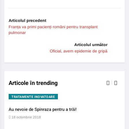
Link
Articolul precedent
Franța va primi pacienți români pentru transplant
pulmonar
Articolul următor
Oficial, avem epidemie de gripă
Articole în trending
TRATAMENTE INOVATOARE
BO
Au nevoie de Spinraza pentru a trăi!
Gene
auti
18 octombrie 2018
13 