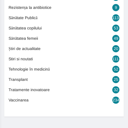
Rezistența la antibiotice
9
Sănătate Publică
1131
Sănătatea copilului
53
Sănătatea femeii
49
Știri de actualitate
20
Stiri si noutati
1113
Tehnologie în medicină
52
Transplant
25
Tratamente inovatoare
32
Vaccinarea
234