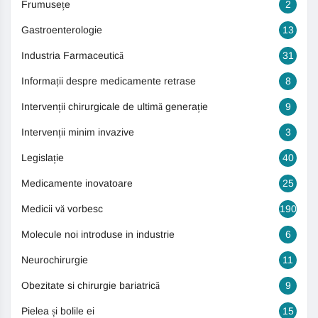
Frumusețe
2
Gastroenterologie
13
Industria Farmaceutică
31
Informații despre medicamente retrase
8
Intervenții chirurgicale de ultimă generație
9
Intervenții minim invazive
3
Legislație
40
Medicamente inovatoare
25
Medicii vă vorbesc
190
Molecule noi introduse in industrie
6
Neurochirurgie
11
Obezitate si chirurgie bariatrică
9
Pielea și bolile ei
15