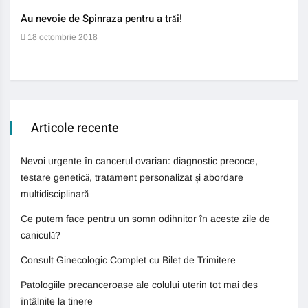
Au nevoie de Spinraza pentru a trăi!
Gene
auti
18 octombrie 2018
13 
Articole recente
Nevoi urgente în cancerul ovarian: diagnostic precoce,
testare genetică, tratament personalizat și abordare
multidisciplinară
Ce putem face pentru un somn odihnitor în aceste zile de
caniculă?
Consult Ginecologic Complet cu Bilet de Trimitere
Patologiile precanceroase ale colului uterin tot mai des
întâlnite la tinere