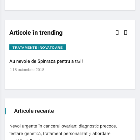
Articole în trending
TRATAMENTE INOVATOARE
BO
Au nevoie de Spinraza pentru a trăi!
Gene
auti
18 octombrie 2018
13 
Articole recente
Nevoi urgente în cancerul ovarian: diagnostic precoce,
testare genetică, tratament personalizat și abordare