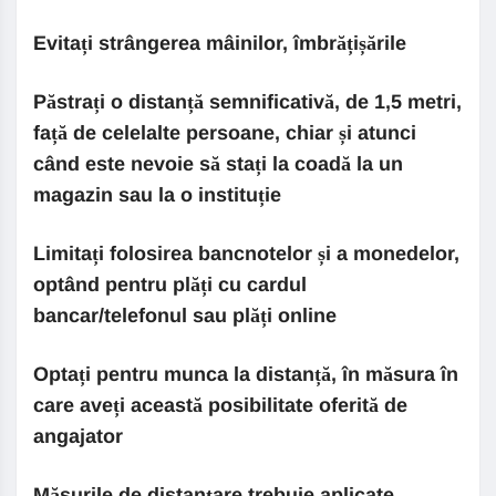
Evitați strângerea mâinilor, îmbrățișările
Păstrați o distanță semnificativă, de 1,5 metri,
față de celelalte persoane, chiar și atunci
când este nevoie să stați la coadă la un
magazin sau la o instituție
Limitați folosirea bancnotelor și a monedelor,
optând pentru plăți cu cardul
bancar/telefonul sau plăți online
Optați pentru munca la distanță, în măsura în
care aveți această posibilitate oferită de
angajator
Măsurile de distanțare trebuie aplicate