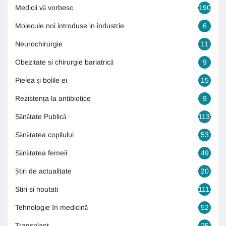
Medicii vă vorbesc
190
Molecule noi introduse in industrie
6
Neurochirurgie
11
Obezitate si chirurgie bariatrică
9
Pielea și bolile ei
15
Rezistența la antibiotice
9
Sănătate Publică
1131
Sănătatea copilului
53
Sănătatea femeii
49
Știri de actualitate
20
Stiri si noutati
1113
Tehnologie în medicină
52
Transplant
25