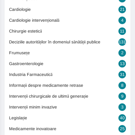
Cardiologie
21
Cardiologie intervențională
4
Chirurgie estetică
11
Deciziile autorităților în domeniul sănătății publice
131
Frumusețe
2
Gastroenterologie
13
Industria Farmaceutică
31
Informații despre medicamente retrase
8
Intervenții chirurgicale de ultimă generație
9
Intervenții minim invazive
3
Legislație
40
Medicamente inovatoare
25