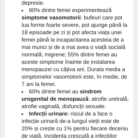
depresie.
80% dintre femei experimentează
simptome vasomotorii
: bufeuri care pot
lua forme foarte severe, pot ajunge până la
18 episoade pe zi și pot afecta viața unei
femei până la incapacitarea acesteia de a
mai munci și de a mai avea o viață socială
normală; migrene; 55% dintre femei au
aceste simptome înainte de instalarea
menopauzei cu câțiva ani. Durata media a
simptomelor vasomotorii este, în medie, de
7 ani la femei.
60% dintre femei au
sindrom
urogenital de menopauză
: atrofie uretrală,
atrofie vaginală, disfuncții sexuale.
Infecții urinare:
riscul de a face o
infecție urinară de-a lungul vieții este de
20% și crește cu 1% pentru fiecare deceniu
de viață. Incidența crescută a infecțiilor