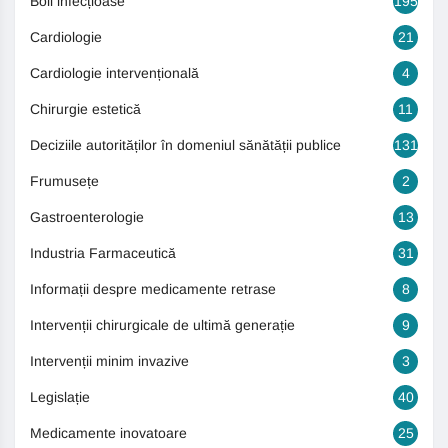
Boli infecțioase
195
Cardiologie
21
Cardiologie intervențională
4
Chirurgie estetică
11
Deciziile autorităților în domeniul sănătății publice
131
Frumusețe
2
Gastroenterologie
13
Industria Farmaceutică
31
Informații despre medicamente retrase
8
Intervenții chirurgicale de ultimă generație
9
Intervenții minim invazive
3
Legislație
40
Medicamente inovatoare
25