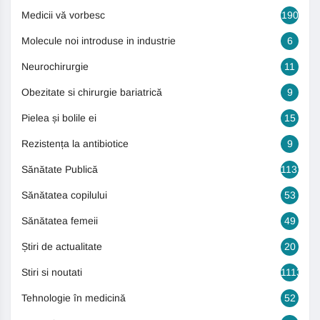
Medicii vă vorbesc
190
Molecule noi introduse in industrie
6
Neurochirurgie
11
Obezitate si chirurgie bariatrică
9
Pielea și bolile ei
15
Rezistența la antibiotice
9
Sănătate Publică
1131
Sănătatea copilului
53
Sănătatea femeii
49
Știri de actualitate
20
Stiri si noutati
1113
Tehnologie în medicină
52