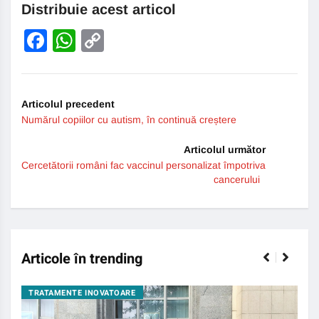
Distribuie acest articol
Facebook
WhatsApp
Copy
Link
Articolul precedent
Numărul copiilor cu autism, în continuă creștere
Articolul următor
Cercetătorii români fac vaccinul personalizat împotriva
cancerului
Articole în trending
TRATAMENTE INOVATOARE
BO