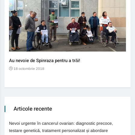
Au nevoie de Spinraza pentru a trăi!
Gene
auti
18 octombrie 2018
13
Articole recente
Nevoi urgente în cancerul ovarian: diagnostic precoce,
testare genetică, tratament personalizat și abordare