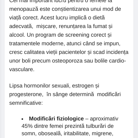
Cel mai important lucru pentru o femeie la
menopauză este conștientizarea unui mod de
viață corect. Acest lucru implică o dietă
adecvată, mișcare, renunțarea la fumat și
alcool. Un program de screening corect și
tratamentele moderne, atunci când se impun,
cresc calitatea vieții pacientelor și scad incidența
unor boli precum osteoporoza sau bolile cardio-
vasculare.
Lipsa hormonilor sexuali, estrogen și
progesterone, în sânge determină modificări
semnificative:
Modificări fiziologice
– aproximativ
45% dintre femei prezintă tulburări de
somn, oboseală, iritabilitate, migrene,