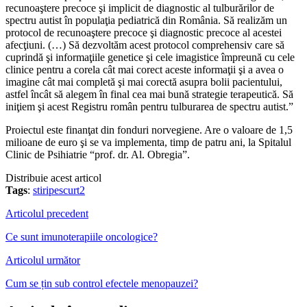
recunoaştere precoce şi implicit de diagnostic al tulburărilor de
spectru autist în populaţia pediatrică din România. Să realizăm un
protocol de recunoaştere precoce şi diagnostic precoce al acestei
afecţiuni. (…) Să dezvoltăm acest protocol comprehensiv care să
cuprindă şi informaţiile genetice şi cele imagistice împreună cu cele
clinice pentru a corela cât mai corect aceste informaţii şi a avea o
imagine cât mai completă şi mai corectă asupra bolii pacientului,
astfel încât să alegem în final cea mai bună strategie terapeutică. Să
iniţiem şi acest Registru român pentru tulburarea de spectru autist.”
Proiectul este finanţat din fonduri norvegiene. Are o valoare de 1,5
milioane de euro şi se va implementa, timp de patru ani, la Spitalul
Clinic de Psihiatrie “prof. dr. Al. Obregia”.
Distribuie acest articol
Tags
:
stiripescurt2
Articolul precedent
Ce sunt imunoterapiile oncologice?
Articolul următor
Cum se țin sub control efectele menopauzei?