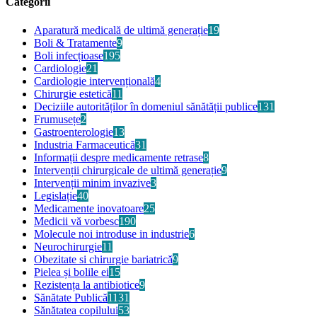
Categorii
Aparatură medicală de ultimă generație
19
Boli & Tratamente
9
Boli infecțioase
195
Cardiologie
21
Cardiologie intervențională
4
Chirurgie estetică
11
Deciziile autorităților în domeniul sănătății publice
131
Frumusețe
2
Gastroenterologie
13
Industria Farmaceutică
31
Informații despre medicamente retrase
8
Intervenții chirurgicale de ultimă generație
9
Intervenții minim invazive
3
Legislație
40
Medicamente inovatoare
25
Medicii vă vorbesc
190
Molecule noi introduse in industrie
6
Neurochirurgie
11
Obezitate si chirurgie bariatrică
9
Pielea și bolile ei
15
Rezistența la antibiotice
9
Sănătate Publică
1131
Sănătatea copilului
53