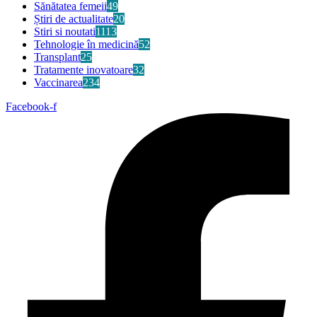
Sănătatea femeii
49
Știri de actualitate
20
Stiri si noutati
1113
Tehnologie în medicină
52
Transplant
25
Tratamente inovatoare
32
Vaccinarea
234
Facebook-f