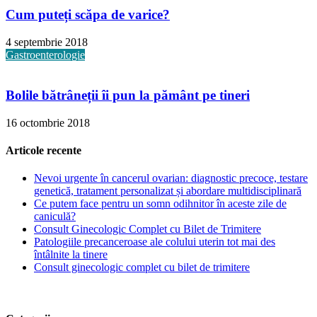
Cum puteți scăpa de varice?
4 septembrie 2018
Gastroenterologie
Bolile bătrâneții îi pun la pământ pe tineri
16 octombrie 2018
Articole recente
Nevoi urgente în cancerul ovarian: diagnostic precoce, testare
genetică, tratament personalizat și abordare multidisciplinară
Ce putem face pentru un somn odihnitor în aceste zile de
caniculă?
Consult Ginecologic Complet cu Bilet de Trimitere
Patologiile precanceroase ale colului uterin tot mai des
întâlnite la tinere
Consult ginecologic complet cu bilet de trimitere