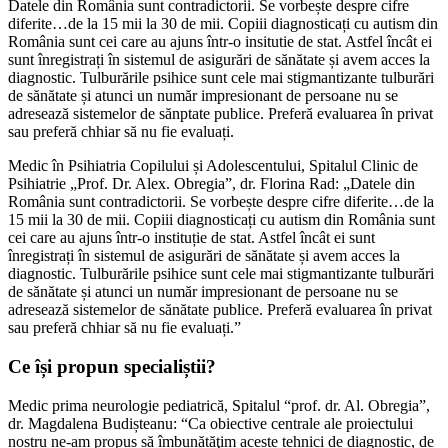
Datele din România sunt contradictorii. Se vorbește despre cifre
diferite…de la 15 mii la 30 de mii. Copiii diagnosticați cu autism din
România sunt cei care au ajuns într-o insitutie de stat. Astfel încât ei
sunt înregistrați în sistemul de asigurări de sănătate și avem acces la
diagnostic. Tulburările psihice sunt cele mai stigmantizante tulburări
de sănătate și atunci un număr impresionant de persoane nu se
adresează sistemelor de sănptate publice. Preferă evaluarea în privat
sau preferă chhiar să nu fie evaluați.
Medic în Psihiatria Copilului și Adolescentului, Spitalul Clinic de
Psihiatrie „Prof. Dr. Alex. Obregia”, dr. Florina Rad: „Datele din
România sunt contradictorii. Se vorbește despre cifre diferite…de la
15 mii la 30 de mii. Copiii diagnosticați cu autism din România sunt
cei care au ajuns într-o instituție de stat. Astfel încât ei sunt
înregistrați în sistemul de asigurări de sănătate și avem acces la
diagnostic. Tulburările psihice sunt cele mai stigmantizante tulburări
de sănătate și atunci un număr impresionant de persoane nu se
adresează sistemelor de sănătate publice. Preferă evaluarea în privat
sau preferă chhiar să nu fie evaluați.”
Ce își propun specialiștii?
Medic prima neurologie pediatrică, Spitalul “prof. dr. Al. Obregia”,
dr. Magdalena Budișteanu: “Ca obiective centrale ale proiectului
nostru ne-am propus să îmbunătăţim aceste tehnici de diagnostic, de