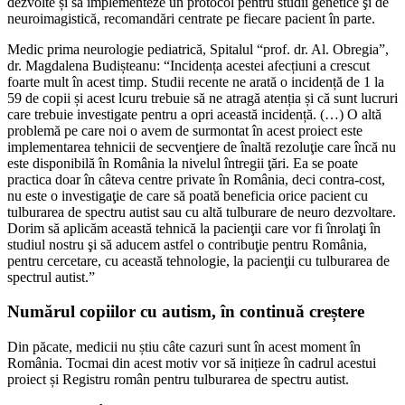
dezvolte și să implementeze un protocol pentru studii genetice şi de
neuroimagistică, recomandări centrate pe fiecare pacient în parte.
Medic prima neurologie pediatrică, Spitalul “prof. dr. Al. Obregia”,
dr. Magdalena Budișteanu: “Incidența acestei afecțiuni a crescut
foarte mult în acest timp. Studii recente ne arată o incidență de 1 la
59 de copii și acest lcuru trebuie să ne atragă atenția și că sunt lucruri
care trebuie investigate pentru a opri această incidență. (…) O altă
problemă pe care noi o avem de surmontat în acest proiect este
implementarea tehnicii de secvenţiere de înaltă rezoluţie care încă nu
este disponibilă în România la nivelul întregii ţări. Ea se poate
practica doar în câteva centre private în România, deci contra-cost,
nu este o investigaţie de care să poată beneficia orice pacient cu
tulburarea de spectru autist sau cu altă tulburare de neuro dezvoltare.
Dorim să aplicăm această tehnică la pacienţii care vor fi înrolaţi în
studiul nostru şi să aducem astfel o contribuţie pentru România,
pentru cercetare, cu această tehnologie, la pacienţii cu tulburarea de
spectrul autist.”
Numărul copiilor cu autism, în continuă creștere
Din păcate, medicii nu știu câte cazuri sunt în acest moment în
România. Tocmai din acest motiv vor să inițieze în cadrul acestui
proiect și Registru român pentru tulburarea de spectru autist.