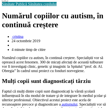
Sănătate Publică
Sănătatea copilului
Numărul copiilor cu autism, în
continuă creștere
cristina
24 octombrie 2019
4 minute timp de citire
Numărul copiilor cu autism, în continuă creștere. Specialiștii vor să
oprească acest fenomen. 300 de micuți afectați de această tulburare
vor fi investigaţi clinic, genetic şi imagistic la Spitalul “prof. dr. Al.
Obregia” în cadrul unui proiect cu fonduri norvegiene.
Mulți copii sunt diagnosticați târziu
Faptul că mulți dintre copii sunt diagnosticați la vârstă școlară
influențează în rău modul de tratare şi de integrare în mediul şcolar şi
ulterior profesional. Obiectivul acestui proiect este acela de
recunoaştere precoce şi diagnosticare a
autismului
. Specialiștii vor să