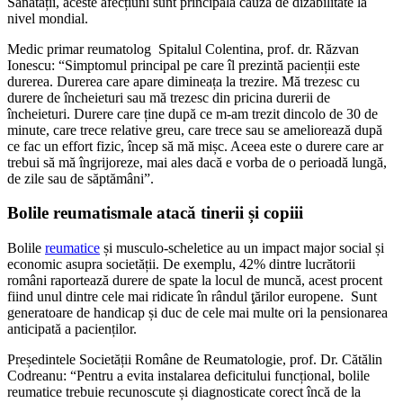
Sănătății, aceste afecțiuni sunt principala cauză de dizabilitate la
nivel mondial.
Medic primar reumatolog Spitalul Colentina, prof. dr. Răzvan
Ionescu: “Simptomul principal pe care îl prezintă pacienții este
durerea. Durerea care apare dimineața la trezire. Mă trezesc cu
durere de încheieturi sau mă trezesc din pricina durerii de
încheieturi. Durere care ține după ce m-am trezit dincolo de 30 de
minute, care trece relative greu, care trece sau se ameliorează după
ce fac un effort fizic, încep să mă mișc. Aceea este o durere care ar
trebui să mă îngrijoreze, mai ales dacă e vorba de o perioadă lungă,
de zile sau de săptămâni”.
Bolile reumatismale atacă tinerii și copiii
Bolile
reumatice
și musculo-scheletice au un impact major social și
economic asupra societății. De exemplu, 42% dintre lucrătorii
români raportează durere de spate la locul de muncă, acest procent
fiind unul dintre cele mai ridicate în rândul ţărilor europene. Sunt
generatoare de handicap și duc de cele mai multe ori la pensionarea
anticipată a pacienților.
Președintele Societății Române de Reumatologie, prof. Dr. Cătălin
Codreanu: “Pentru a evita instalarea deficitului funcțional, bolile
reumatice trebuie recunoscute și diagnosticate corect încă de la