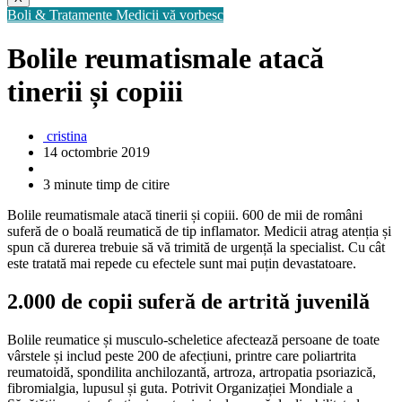
Boli & Tratamente
Medicii vă vorbesc
Bolile reumatismale atacă
tinerii și copiii
cristina
14 octombrie 2019
3 minute timp de citire
Bolile reumatismale atacă tinerii și copiii. 600 de mii de români
suferă de o boală reumatică de tip inflamator. Medicii atrag atenția și
spun că durerea trebuie să vă trimită de urgență la specialist. Cu cât
este tratată mai repede cu efectele sunt mai puțin devastatoare.
2.000 de copii suferă de artrită juvenilă
Bolile reumatice și musculo-scheletice afectează persoane de toate
vârstele și includ peste 200 de afecțiuni, printre care poliartrita
reumatoidă, spondilita anchilozantă, artroza, artropatia psoriazică,
fibromialgia, lupusul și guta. Potrivit Organizației Mondiale a