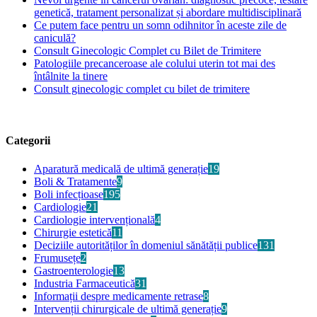
genetică, tratament personalizat și abordare multidisciplinară
Ce putem face pentru un somn odihnitor în aceste zile de
caniculă?
Consult Ginecologic Complet cu Bilet de Trimitere
Patologiile precanceroase ale colului uterin tot mai des
întâlnite la tinere
Consult ginecologic complet cu bilet de trimitere
Categorii
Aparatură medicală de ultimă generație
19
Boli & Tratamente
9
Boli infecțioase
195
Cardiologie
21
Cardiologie intervențională
4
Chirurgie estetică
11
Deciziile autorităților în domeniul sănătății publice
131
Frumusețe
2
Gastroenterologie
13
Industria Farmaceutică
31
Informații despre medicamente retrase
8
Intervenții chirurgicale de ultimă generație
9