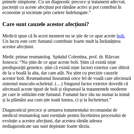
primele simptome. Cu un diagnostic precoce și tratament adecvat,
pacienții cu aceste afecțiuni pot rămâne activi și pot contribui în
economie și societate prin cariere îndelungate.”
Care sunt cauzele acestor afecțiuni?
Medicii spun că în acest moment nu se știe de ce apar aceste
boli.
Un lucru este cert: fumatul contribuie foarte mult la înrăutățirea
acestor afecțiuni.
Medic primar reumatolog Spitalul Colentina, prof. dr. Răzvan
Ionescu: “Nu știm de ce apar aceste boli. Știm că există niște
predispoziții genetice, știm că există niște factori exterior care diferă
de la o boală la alta, dar cam atât. Nu știm cu precizie cauzele
acestor boli. Reumatismul înseamnă orice fel de voală care afectează
sistemul musculo-scheletal. (…) Singurul factor exterior dovedit că
afectează aceste tipuri de boli și răspunsul la tratamentele moderne
pe care le utilizăm este fumatul. Fumatul face rău nu numai la inimă
și la plămâni asa cum știe toată lumea, ci și la încheieturi.”
Diagnosticul precoce și urmarea tratamentului recomandat de
medicul reumatolog sunt esențiale pentru încetinirea procesului de
evoluție a acestor afecțiuni, dar acestea rămân adesea
nediagnosticate sau sunt depistate foarte târziu.