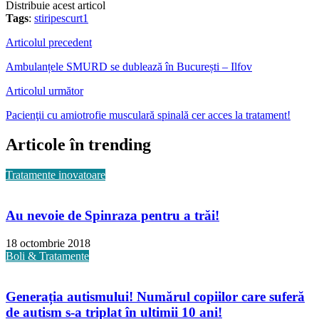
Distribuie acest articol
Tags
:
stiripescurt1
Articolul precedent
Ambulanțele SMURD se dublează în București – Ilfov
Articolul următor
Pacienţii cu amiotrofie musculară spinală cer acces la tratament!
Articole în trending
Tratamente inovatoare
Au nevoie de Spinraza pentru a trăi!
18 octombrie 2018
Boli & Tratamente
Generația autismului! Numărul copiilor care suferă
de autism s-a triplat în ultimii 10 ani!