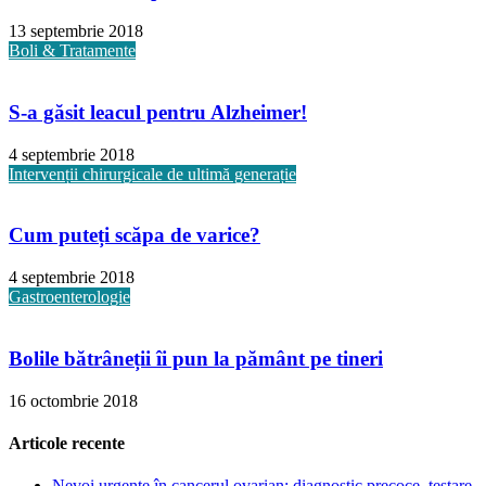
13 septembrie 2018
Boli & Tratamente
S-a găsit leacul pentru Alzheimer!
4 septembrie 2018
Intervenții chirurgicale de ultimă generație
Cum puteți scăpa de varice?
4 septembrie 2018
Gastroenterologie
Bolile bătrâneții îi pun la pământ pe tineri
16 octombrie 2018
Articole recente
Nevoi urgente în cancerul ovarian: diagnostic precoce, testare