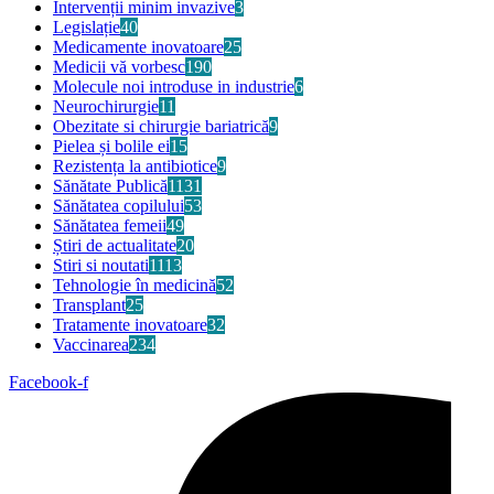
Intervenții minim invazive
3
Legislație
40
Medicamente inovatoare
25
Medicii vă vorbesc
190
Molecule noi introduse in industrie
6
Neurochirurgie
11
Obezitate si chirurgie bariatrică
9
Pielea și bolile ei
15
Rezistența la antibiotice
9
Sănătate Publică
1131
Sănătatea copilului
53
Sănătatea femeii
49
Știri de actualitate
20
Stiri si noutati
1113
Tehnologie în medicină
52
Transplant
25
Tratamente inovatoare
32
Vaccinarea
234
Facebook-f