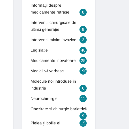
Informații despre
medicamente retrase
8
Intervenții chirurgicale de
ultimă generație
9
Intervenții minim invazive
3
Legislație
40
Medicamente inovatoare
25
Medicii vă vorbesc
190
Molecule noi introduse in
industrie
6
Neurochirurgie
11
Obezitate si chirurgie bariatrică
9
Pielea și bolile ei
15