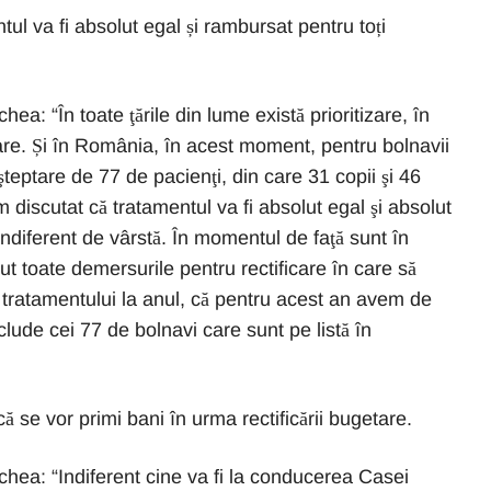
l va fi absolut egal și rambursat pentru toți
a: “În toate ţările din lume există prioritizare, în
ptare. Și în România, în acest moment, pentru bolnavii
aşteptare de 77 de pacienţi, din care 31 copii şi 46
 discutat că tratamentul va fi absolut egal şi absolut
 indiferent de vârstă. În momentul de faţă sunt în
t toate demersurile pentru rectificare în care să
tratamentului la anul, că pentru acest an avem de
clude cei 77 de bolnavi care sunt pe listă în
ă se vor primi bani în urma rectificării bugetare.
hea: “Indiferent cine va fi la conducerea Casei