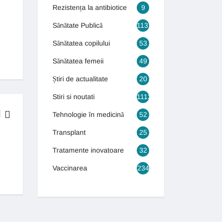
Rezistența la antibiotice
9
Sănătate Publică
1131
Sănătatea copilului
53
Sănătatea femeii
49
Știri de actualitate
20
Stiri si noutati
1113
Tehnologie în medicină
52
Transplant
25
BOLI & TRATAMENTE
Tratamente inovatoare
32
Generația autismului! Numărul copiilor care suferă de autism s-a tr
Vaccinarea
234
13 septembrie 2018