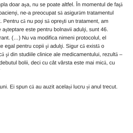
mpla doar aşa, nu se poate altfel. În momentul de faţă
pacienţi, ne-a preocupat să asigurăm tratamentul
at. Pentru că nu poţi să opreşti un tratament, am
 aşteptare este pentru bolnavii adulţi, sunt 46.
rant. (…) Nu va modifica nimeni protocolul, el
 egal pentru copii şi adulţi. Sigur că există o
că şi din studiile clinice ale medicamentului, rezultă –
debutul bolii, deci cu cât vârsta este mai mică, cu
”
ni. Ei spun că au auzit același lucru și anul trecut.