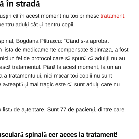
ță în stradă
 susțin că în acest moment nu toți primesc
tratament.
ntru adulți cât și pentru copii.
 spinal, Bogdana Pătrașcu: “Când s-a aprobat
 în lista de medicamente compensate Spinraza, a fost
 niciun fel de protocol care să spună că adulții nu au
ească tratamentul. Până la acest moment, la un an
 a tratamentului, nici măcar toți copiii nu sunt
e așteaptă și mai tragic este că sunt adulți care nu
 listă de așteptare. Sunt 77 de pacienți, dintre care
usculară spinală cer acces la tratament!