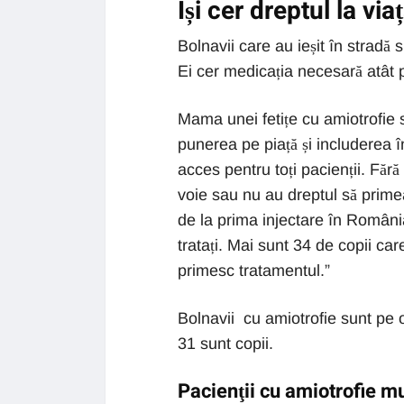
Își cer dreptul la via
Bolnavii care au ieșit în stradă
Ei cer medicația necesară atât pe
Mama unei fetițe cu amiotrofie
punerea pe piață și includerea
acces pentru toți pacienții. Fără
voie sau nu au dreptul să prim
de la prima injectare în România
tratați. Mai sunt 34 de copii car
primesc tratamentul.”
Bolnavii cu amiotrofie sunt pe o
31 sunt copii.
Pacienţii cu amiotrofie m