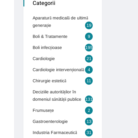
Categorii
Aparatură medicală de ultimă
generație
19
Boli & Tratamente
9
Boli infecțioase
195
Cardiologie
21
Cardiologie intervențională
4
Chirurgie estetică
11
Deciziile autorităților în
domeniul sănătății publice
131
Frumusețe
2
Gastroenterologie
13
Industria Farmaceutică
31