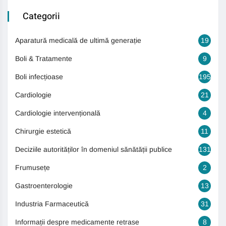
Categorii
Aparatură medicală de ultimă generație
19
Boli & Tratamente
9
Boli infecțioase
195
Cardiologie
21
Cardiologie intervențională
4
Chirurgie estetică
11
Deciziile autorităților în domeniul sănătății publice
131
Frumusețe
2
Gastroenterologie
13
Industria Farmaceutică
31
Informații despre medicamente retrase
8