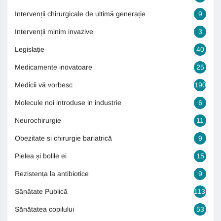
Intervenții chirurgicale de ultimă generație
9
Intervenții minim invazive
3
Legislație
40
Medicamente inovatoare
25
Medicii vă vorbesc
190
Molecule noi introduse in industrie
6
Neurochirurgie
11
Obezitate si chirurgie bariatrică
9
Pielea și bolile ei
15
Rezistența la antibiotice
9
Sănătate Publică
1131
Sănătatea copilului
53