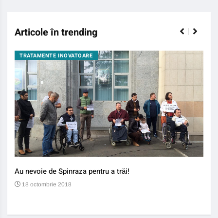
Articole în trending
TRATAMENTE INOVATOARE
BO
Au nevoie de Spinraza pentru a trăi!
Gene
auti
18 octombrie 2018
13