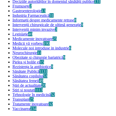
Deciziile autorităților în domeniul sănătății publice
131
Frumusețe
2
Gastroenterologie
13
Industria Farmaceutică
31
Informații despre medicamente retrase
8
Intervenții chirurgicale de ultimă generație
9
Intervenții minim invazive
3
Legislație
40
Medicamente inovatoare
25
Medicii vă vorbesc
190
Molecule noi introduse in industrie
6
Neurochirurgie
11
Obezitate si chirurgie bariatrică
9
Pielea și bolile ei
15
Rezistența la antibiotice
9
Sănătate Publică
1131
Sănătatea copilului
53
Sănătatea femeii
49
Știri de actualitate
20
Stiri si noutati
1113
Tehnologie în medicină
52
Transplant
25
Tratamente inovatoare
32
Vaccinarea
234