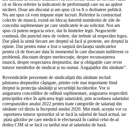
că se făcea referire la indicatorii de performanță care nu au apărut
nicăieri. Doar am discutat și am spus că va fi o dezbatere publică.
Nu am spus că vom impune niște lucruri. Referitor la contractual
colectiv de muncă, există un blocaj datorită numărului de zile de
concediu suplimentare pe care sindicatele le-au solicitat. Noi am
spus că putem negocia orice, dar în limitelee legii. Negocierile
continuă, din punctul meu de vedere, dar trebuie să respectăm legea.
Dar până la urmă fiecare are dreptul să facă și proteste, are dreptul la
opinie. Dar pentru mine a fost o surpiză declarația sindicatelor
pentru că de fioecare data în momentul în care discutam indiferent ce
problemă, discutam despre meritocrație, despre recunoașterea
muncii, despre respectarea drepturilor, dar și obligațiile care revin
tuturor membrilor de sindicat și nu numai. Angajaților din sănătate”.
Revendicările prezentate de sindicaliştii din sănătate includ:
păstrarea drepturilor câştigate, printre cele mai importante fiind
dreptul la protecţia sănătăţii şi securităţii lucrătorilor. Vor si
asigurarea concediilor de odihnă suplimentare, asigurarea respectării
principiilor etice în aplicarea legii salarizării, prin acordarea salariului
corespunzător anului 2022 pentru toate categoriile de salariaţi din
sănătate cel târziu la începutul anului 2020. Mai mult, aceștia vor ca
raportarea tuturor sporurilor să se facă la salariul de bază actual, iar
plata gărzilor pe care medicii le efectuează în cadrul celui de-al
doilea CIM să se facă cu tariful orar al salariului de bază.