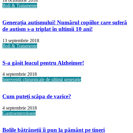
18 octombrie 2018
Boli & Tratamente
Generația autismului! Numărul copiilor care suferă
de autism s-a triplat în ultimii 10 ani!
13 septembrie 2018
Boli & Tratamente
S-a găsit leacul pentru Alzheimer!
4 septembrie 2018
Intervenții chirurgicale de ultimă generație
Cum puteți scăpa de varice?
4 septembrie 2018
Gastroenterologie
Bolile bătrâneții îi pun la pământ pe tineri