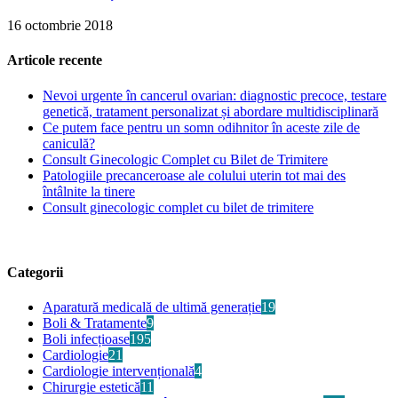
16 octombrie 2018
Articole recente
Nevoi urgente în cancerul ovarian: diagnostic precoce, testare
genetică, tratament personalizat și abordare multidisciplinară
Ce putem face pentru un somn odihnitor în aceste zile de
caniculă?
Consult Ginecologic Complet cu Bilet de Trimitere
Patologiile precanceroase ale colului uterin tot mai des
întâlnite la tinere
Consult ginecologic complet cu bilet de trimitere
Categorii
Aparatură medicală de ultimă generație
19
Boli & Tratamente
9
Boli infecțioase
195
Cardiologie
21
Cardiologie intervențională
4
Chirurgie estetică
11