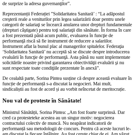
de surprize la adresa guvernanţilor”.
Reprezentanții Federației ”Solidaritatea Sanitară’ : “La adăpostul
creşterii reale a veniturilor prin legea salarizării doar pentru unele
categorii de salariaţi se încearcă anularea unor drepturi fundamentale
(drepturi câştigate) pentru toţi salariaţii din sănătate. În forma în care
a fost prezentată până acum public, evaluarea în funcţie de
performanţă riscă să fie instrument de reducere a salariilor.
Instrument aflat la bunul plac al managerilor spitalelor. Federaţia
‘Solidaritatea Sanitară’ nu acceptă să se discute despre introducerea
evaluării în funcţie de performanţă. Asta până nu sunt implementate
solicitările noastre privind garantarea obiectivităţii evaluării şi nu
sunt respectate toate condiţiile prezentate în anexă”.
De cealaltă parte, Sorina Pintea susține că despre această evaluare în
funcție de performanță s-a discutat la negocieri. Mai mult,
sindicaliștii au fost de acord și au vorbit neîncetat de meritocrație.
Nou val de proteste în Sănătate!
Ministrul Sănătății, Sorina Pintea: „Am fost foarte surprinsă. Dar
cred ca protesteteke acestea au un singur motiv: negocierea
contractului colectiv de muncă. Nu neapărat indicatorii de
performanță sau metodologii de concurs. Pentru că aceste lucruri le-
am discutat la fiecare întâlnire. Au fost cerute chiar de ei. Am văzut