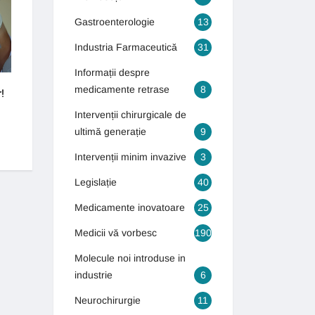
ULTIMĂ GENERAȚIE
Gastroenterologie
13
Industria Farmaceutică
31
Informații despre
medicamente retrase
8
!
Cum puteți scăpa de varice?
Bolile bătrâneții îi 
tineri
4 septembrie 2018
Intervenții chirurgicale de
16 octombrie 2018
ultimă generație
9
Intervenții minim invazive
3
Legislație
40
Medicamente inovatoare
25
Medicii vă vorbesc
190
Molecule noi introduse in
industrie
6
Neurochirurgie
11