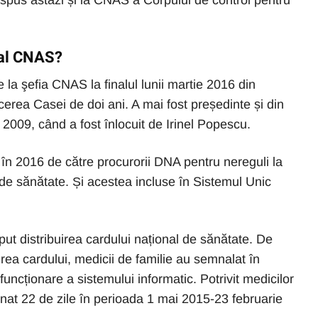
ispus astăzi și la CNAS a Corpului de control pentru
 al CNAS?
la şefia CNAS la finalul lunii martie 2016 din
erea Casei de doi ani. A mai fost președinte și din
 2009, când a fost înlocuit de Irinel Popescu.
 în 2016 de către procurorii DNA pentru nereguli la
le de sănătate. Și acestea incluse în Sistemul Unic
ut distribuirea cardului național de sănătate. De
irea cardului, medicii de familie au semnalat în
uncționare a sistemului informatic. Potrivit medicilor
onat 22 de zile în perioada 1 mai 2015-23 februarie