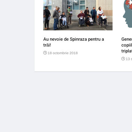
îi pun la pământ pe
Au nevoie de Spinraza pentru a
Gener
trăi!
copii
tripla
18 octombrie 2018
13 