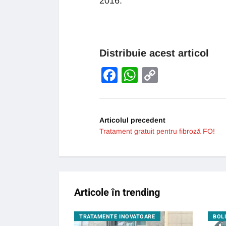
2016.
Distribuie acest articol
Facebook
WhatsApp
Copy
Link
Articolul precedent
Tratament gratuit pentru fibroză FO!
Articole în trending
GIE
TRATAMENTE INOVATOARE
BOL