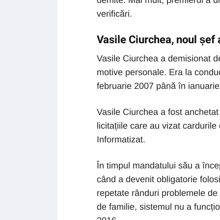
demite. Mai mult, premierul a d
verificări.
Vasile Ciurchea, noul șef
Vasile Ciurchea a demisionat de 
motive personale. Era la conduc
februarie 2007 până în ianuarie
Vasile Ciurchea a fost anchetat
licitațiile care au vizat carduri
Informatizat.
În timpul mandatului său a încep
când a devenit obligatorie folos
repetate rânduri problemele de f
de familie, sistemul nu a funcți