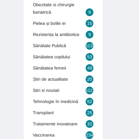
Obezitate si chirurgie
bariatrică
9
Pielea și bolile ei
15
Rezistența la antibiotice
9
Sănătate Publică
1131
Sănătatea copilului
53
Sănătatea femeii
49
Știri de actualitate
20
Stiri si noutati
1113
Tehnologie în medicină
52
Transplant
25
Tratamente inovatoare
32
Vaccinarea
234