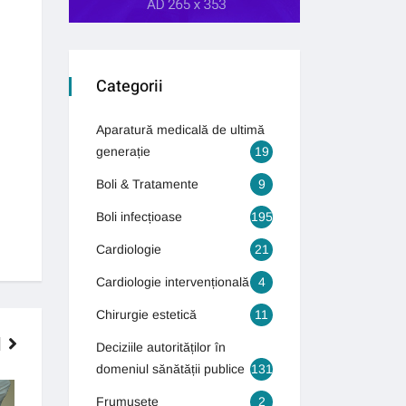
Categorii
Aparatură medicală de ultimă
generație
19
Boli & Tratamente
9
Boli infecțioase
195
Cardiologie
21
Cardiologie intervențională
4
Chirurgie estetică
11
Deciziile autorităților în
domeniul sănătății publice
131
INTERVENȚII CHIRURGICALE DE
GASTROENTEROLOGIE
Frumusețe
2