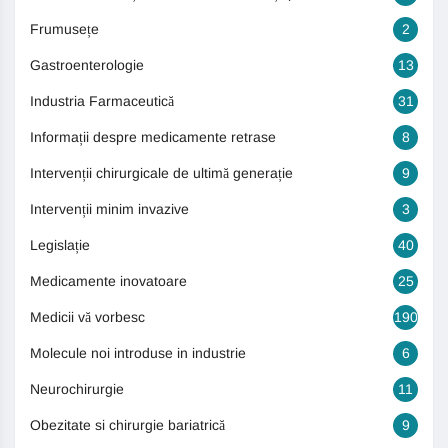
Frumusețe
2
Gastroenterologie
13
Industria Farmaceutică
31
Informații despre medicamente retrase
8
Intervenții chirurgicale de ultimă generație
9
Intervenții minim invazive
3
Legislație
40
Medicamente inovatoare
25
Medicii vă vorbesc
190
Molecule noi introduse in industrie
6
Neurochirurgie
11
Obezitate si chirurgie bariatrică
9