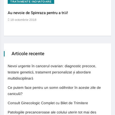
TRATAMENTE INOVATOARE
BO
Au nevoie de Spinraza pentru a trăi!
Gene
auti
18 octombrie 2018
13 
Articole recente
Nevoi urgente în cancerul ovarian: diagnostic precoce,
testare genetică, tratament personalizat și abordare
multidisciplinară
Ce putem face pentru un somn odihnitor în aceste zile de
caniculă?
Consult Ginecologic Complet cu Bilet de Trimitere
Patologiile precanceroase ale colului uterin tot mai des