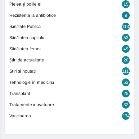
Pielea și bolile ei
15
Rezistența la antibiotice
9
Sănătate Publică
1131
Sănătatea copilului
53
Sănătatea femeii
49
Știri de actualitate
20
Stiri si noutati
1113
Tehnologie în medicină
52
Transplant
25
Tratamente inovatoare
32
Vaccinarea
234