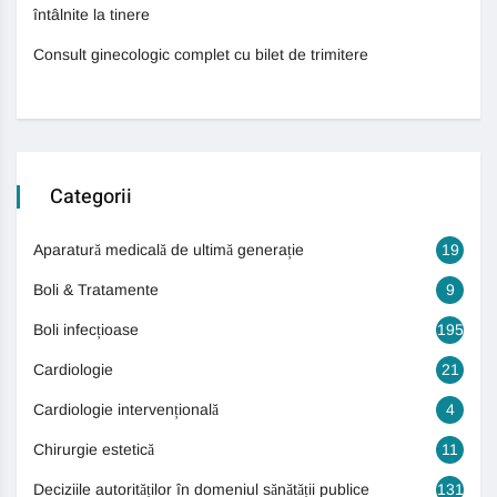
întâlnite la tinere
Consult ginecologic complet cu bilet de trimitere
Categorii
Aparatură medicală de ultimă generație
19
Boli & Tratamente
9
Boli infecțioase
195
Cardiologie
21
Cardiologie intervențională
4
Chirurgie estetică
11
Deciziile autorităților în domeniul sănătății publice
131