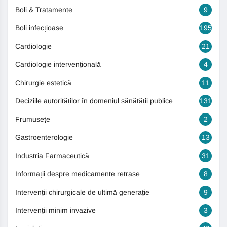
Boli & Tratamente
9
Boli infecțioase
195
Cardiologie
21
Cardiologie intervențională
4
Chirurgie estetică
11
Deciziile autorităților în domeniul sănătății publice
131
Frumusețe
2
Gastroenterologie
13
Industria Farmaceutică
31
Informații despre medicamente retrase
8
Intervenții chirurgicale de ultimă generație
9
Intervenții minim invazive
3