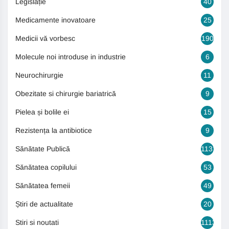
Legislație
40
Medicamente inovatoare
25
Medicii vă vorbesc
190
Molecule noi introduse in industrie
6
Neurochirurgie
11
Obezitate si chirurgie bariatrică
9
Pielea și bolile ei
15
Rezistența la antibiotice
9
Sănătate Publică
1131
Sănătatea copilului
53
Sănătatea femeii
49
Știri de actualitate
20
Stiri si noutati
1113