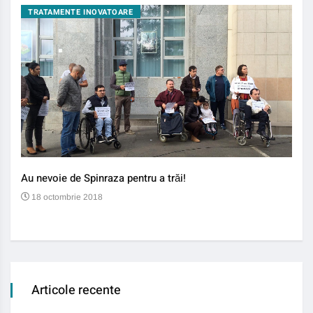
TRATAMENTE INOVATOARE
BO
Au nevoie de Spinraza pentru a trăi!
Gene
auti
18 octombrie 2018
13
Articole recente