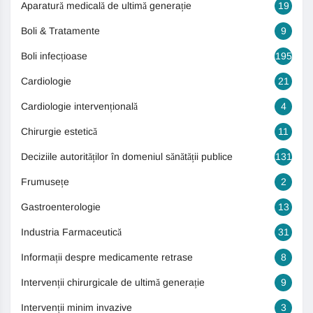
Aparatură medicală de ultimă generație
19
Boli & Tratamente
9
Boli infecțioase
195
Cardiologie
21
Cardiologie intervențională
4
Chirurgie estetică
11
Deciziile autorităților în domeniul sănătății publice
131
Frumusețe
2
Gastroenterologie
13
Industria Farmaceutică
31
Informații despre medicamente retrase
8
Intervenții chirurgicale de ultimă generație
9
Intervenții minim invazive
3