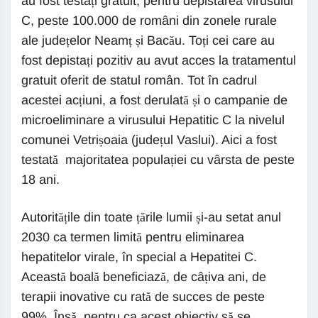
au fost testați gratuit, pentru depistarea virusului
C, peste 100.000 de români din zonele rurale
ale județelor Neamț și Bacău. Toți cei care au
fost depistați pozitiv au avut acces la tratamentul
gratuit oferit de statul român. Tot în cadrul
acestei acțiuni, a fost derulată și o campanie de
microeliminare a virusului Hepatitic C la nivelul
comunei Vetrișoaia (județul Vaslui). Aici a fost
testată majoritatea populației cu vârsta de peste
18 ani.
Autoritățile din toate țările lumii și-au setat anul
2030 ca termen limită pentru eliminarea
hepatitelor virale, în special a Hepatitei C.
Această boală beneficiază, de câțiva ani, de
terapii inovative cu rată de succes de peste
99%. Însă, pentru ca acest obiectiv să se