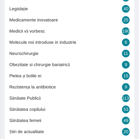
Legislație
40
Medicamente inovatoare
25
Medicii vă vorbesc
190
Molecule noi introduse in industrie
6
Neurochirurgie
11
Obezitate si chirurgie bariatrică
9
Pielea și bolile ei
15
Rezistența la antibiotice
9
Sănătate Publică
1131
Sănătatea copilului
53
Sănătatea femeii
49
Știri de actualitate
20