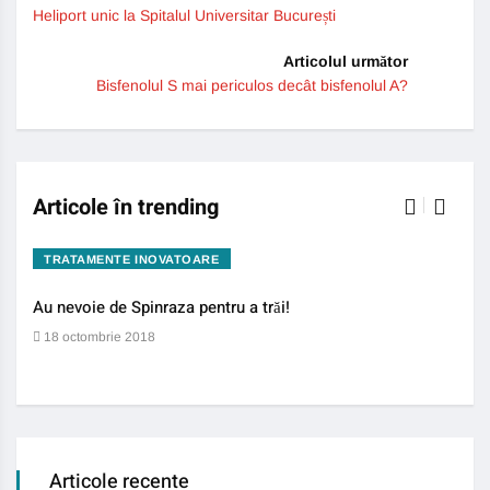
Heliport unic la Spitalul Universitar București
Articolul următor
Bisfenolul S mai periculos decât bisfenolul A?
Articole în trending
TRATAMENTE INOVATOARE
BO
Au nevoie de Spinraza pentru a trăi!
Gene
auti
18 octombrie 2018
13 
Articole recente