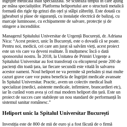
îngrijire medicală înalt specializată. Se scutează timpul în care ajung
pe mâna specialiștilor. Platforma heliportului are o structură metalică
formată din rigle tip grinzi din oțel și stâlpi zăbreliți. Este dotată cu
jgheaburi și plase de siguranță, cu instalație electrică de balizaj, cu
marcaje luminoase, cu echipamente de salvare, protecție și de
stingere a incendiilor.
Managerul Spitalului Universitar de Urgență București, dr. Adriana
Nica: “Acest proiect, unic în București, este o dovadă că se poate.
Pentru noi, medicii, cei care am jurat să salvăm vieți, acest proiect
este un vis care va deveni realitate. Îi mulțumesc încă o dată
sponsorului nostru. În 2018, la Unitatea de Primiri Urgențe a
Spitalului Universitar au fost transferați cu elicopterul peste 200 de
pacienți din toată țara, iar fiecare secundă este vitală în salvarea
acestor oameni. Noul heliport ne va permite să preluăm și mai multe
cazuri grave care vor putea beneficia de îngrijiri medicale avansate
în Spitalul Universitar. Practic, avem un colectiv medical înalt
specializat (medici, asistente medicale, infirmiere, brancardieri etc),
iar în curând vom avea și cel mai modern heliport din țară. Este un
proiect de succes care stabilește un nou standard de performanță în
sistemul sanitar românesc.”
Heliport unic la Spitalul Universitar București
Investiția este de 800 de mii de euro și a fost făcută de o firmă