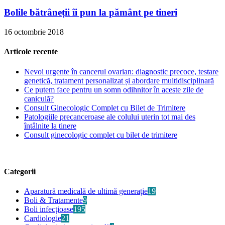
Bolile bătrâneții îi pun la pământ pe tineri
16 octombrie 2018
Articole recente
Nevoi urgente în cancerul ovarian: diagnostic precoce, testare
genetică, tratament personalizat și abordare multidisciplinară
Ce putem face pentru un somn odihnitor în aceste zile de
caniculă?
Consult Ginecologic Complet cu Bilet de Trimitere
Patologiile precanceroase ale colului uterin tot mai des
întâlnite la tinere
Consult ginecologic complet cu bilet de trimitere
Categorii
Aparatură medicală de ultimă generație
19
Boli & Tratamente
9
Boli infecțioase
195
Cardiologie
21