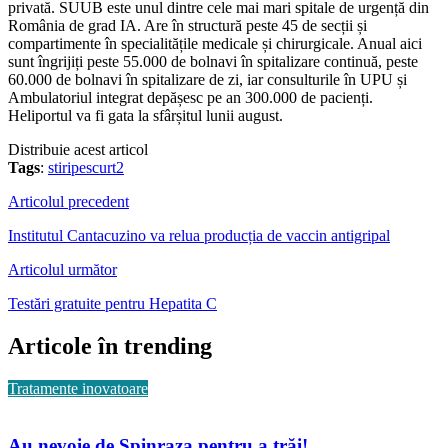
privată. SUUB este unul dintre cele mai mari spitale de urgență din
România de grad IA. Are în structură peste 45 de secții și
compartimente în specialitățile medicale și chirurgicale. Anual aici
sunt îngrijiți peste 55.000 de bolnavi în spitalizare continuă, peste
60.000 de bolnavi în spitalizare de zi, iar consulturile în UPU și
Ambulatoriul integrat depășesc pe an 300.000 de pacienți.
Heliportul va fi gata la sfârșitul lunii august.
Distribuie acest articol
Tags
:
stiripescurt2
Articolul precedent
Institutul Cantacuzino va relua producția de vaccin antigripal
Articolul următor
Testări gratuite pentru Hepatita C
Articole în trending
Tratamente inovatoare
Au nevoie de Spinraza pentru a trăi!