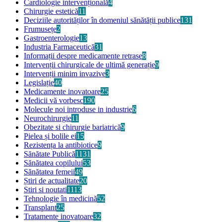
Cardiologie intervențională
4
Chirurgie estetică
11
Deciziile autorităților în domeniul sănătății publice
131
Frumusețe
2
Gastroenterologie
13
Industria Farmaceutică
31
Informații despre medicamente retrase
8
Intervenții chirurgicale de ultimă generație
9
Intervenții minim invazive
3
Legislație
40
Medicamente inovatoare
25
Medicii vă vorbesc
190
Molecule noi introduse in industrie
6
Neurochirurgie
11
Obezitate si chirurgie bariatrică
9
Pielea și bolile ei
15
Rezistența la antibiotice
9
Sănătate Publică
1131
Sănătatea copilului
53
Sănătatea femeii
49
Știri de actualitate
20
Stiri si noutati
1113
Tehnologie în medicină
52
Transplant
25
Tratamente inovatoare
32