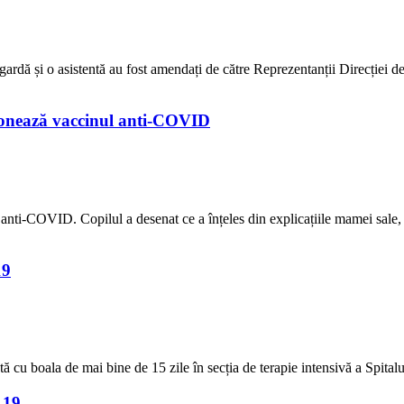
rdă și o asistentă au fost amendați de către Reprezentanții Direcției de 
cționează vaccinul anti-COVID
 anti-COVID. Copilul a desenat ce a înțeles din explicațiile mamei sale, 
19
u boala de mai bine de 15 zile în secția de terapie intensivă a Spitalul
-19