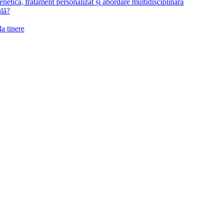
netică, tratament personalizat și abordare multidisciplinară
ulă?
la tinere