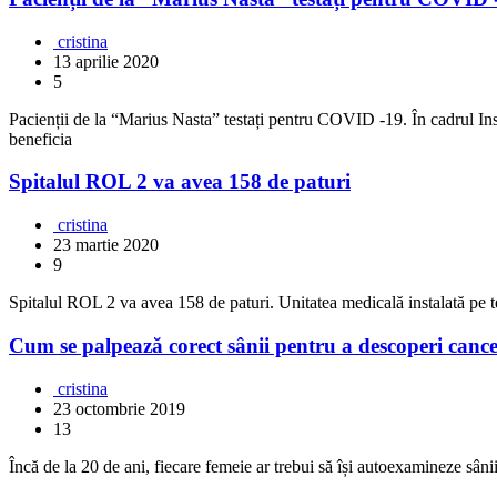
cristina
13 aprilie 2020
5
Pacienții de la “Marius Nasta” testați pentru COVID -19. În cadrul Insti
beneficia
Spitalul ROL 2 va avea 158 de paturi
cristina
23 martie 2020
9
Spitalul ROL 2 va avea 158 de paturi. Unitatea medicală instalată pe 
Cum se palpează corect sânii pentru a descoperi canc
cristina
23 octombrie 2019
13
Încă de la 20 de ani, fiecare femeie ar trebui să își autoexamineze sân