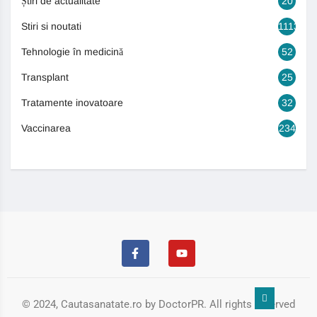
Știri de actualitate
20
Stiri si noutati
1113
Tehnologie în medicină
52
Transplant
25
Tratamente inovatoare
32
Vaccinarea
234
© 2024, Cautasanatate.ro by DoctorPR. All rights reserved