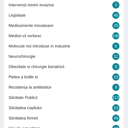
Intervenții minim invazive
3
Legislație
40
Medicamente inovatoare
25
Medicii vă vorbesc
190
Molecule noi introduse in industrie
6
Neurochirurgie
11
Obezitate si chirurgie bariatrică
9
Pielea și bolile ei
15
Rezistența la antibiotice
9
Sănătate Publică
1131
Sănătatea copilului
53
Sănătatea femeii
49