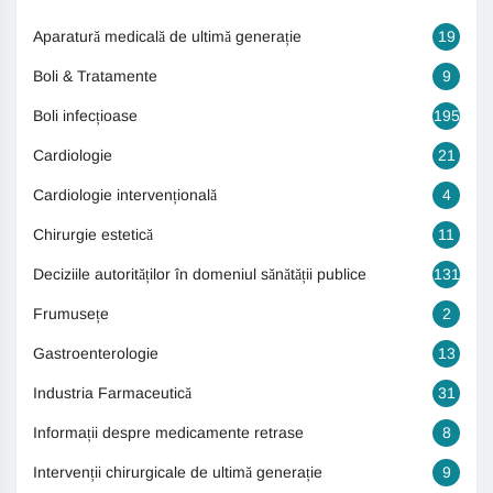
Aparatură medicală de ultimă generație
19
Boli & Tratamente
9
Boli infecțioase
195
Cardiologie
21
Cardiologie intervențională
4
Chirurgie estetică
11
Deciziile autorităților în domeniul sănătății publice
131
Frumusețe
2
Gastroenterologie
13
Industria Farmaceutică
31
Informații despre medicamente retrase
8
Intervenții chirurgicale de ultimă generație
9