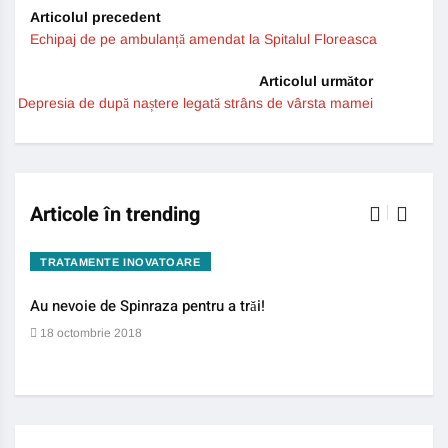
Articolul precedent
Echipaj de pe ambulanță amendat la Spitalul Floreasca
Articolul următor
Depresia de după naștere legată strâns de vârsta mamei
Articole în trending
TRATAMENTE INOVATOARE
BO
Au nevoie de Spinraza pentru a trăi!
Gene
auti
18 octombrie 2018
13 