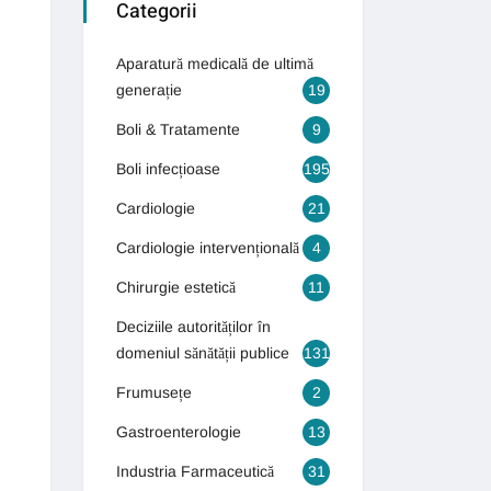
Categorii
Aparatură medicală de ultimă
generație
19
Boli & Tratamente
9
Boli infecțioase
195
Cardiologie
21
Cardiologie intervențională
4
Chirurgie estetică
11
Deciziile autorităților în
domeniul sănătății publice
131
Frumusețe
2
Gastroenterologie
13
Industria Farmaceutică
31