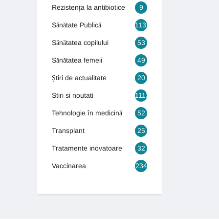
Rezistența la antibiotice
9
Sănătate Publică
1131
Sănătatea copilului
53
Sănătatea femeii
49
Știri de actualitate
20
Stiri si noutati
1113
Tehnologie în medicină
52
Transplant
25
Tratamente inovatoare
32
Vaccinarea
234