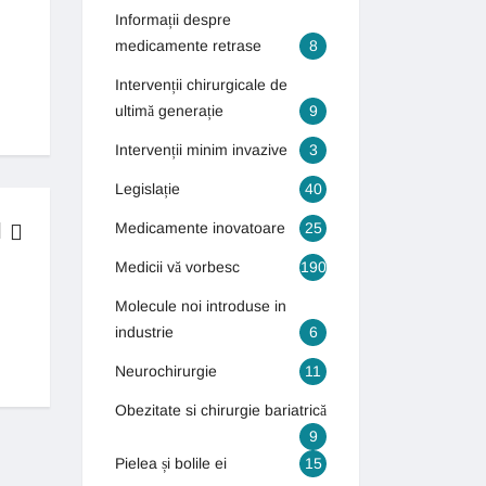
Informații despre
medicamente retrase
8
Intervenții chirurgicale de
ultimă generație
9
Intervenții minim invazive
3
Legislație
40
Medicamente inovatoare
25
Medicii vă vorbesc
190
BOLI & TRATAMENTE
Molecule noi introduse in
Generația autismului! Numărul copiilor care suferă de autism s-a tr
industrie
6
13 septembrie 2018
Neurochirurgie
11
Obezitate si chirurgie bariatrică
9
Pielea și bolile ei
15