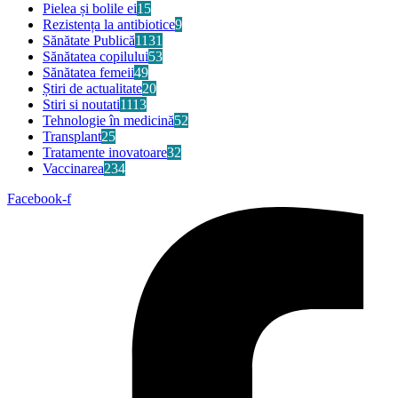
Pielea și bolile ei
15
Rezistența la antibiotice
9
Sănătate Publică
1131
Sănătatea copilului
53
Sănătatea femeii
49
Știri de actualitate
20
Stiri si noutati
1113
Tehnologie în medicină
52
Transplant
25
Tratamente inovatoare
32
Vaccinarea
234
Facebook-f