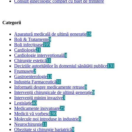
Consult ginecologic complet cu bilet de trimitere
Categorii
Aparatură medicală de ultimă generație
19
Boli & Tratamente
9
Boli infecțioase
195
Cardiologie
21
Cardiologie intervențională
4
Chirurgie estetică
11
Deciziile autorităților în domeniul sănătății publice
131
Frumusețe
2
Gastroenterologie
13
Industria Farmaceutică
31
Informații despre medicamente retrase
8
Intervenții chirurgicale de ultimă generație
9
Intervenții minim invazive
3
Legislație
40
Medicamente inovatoare
25
Medicii vă vorbesc
190
Molecule noi introduse in industrie
6
Neurochirurgie
11
Obezitate si chirurgie bariatrică
9