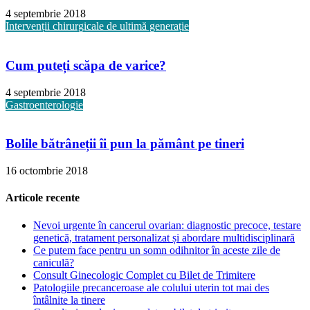
4 septembrie 2018
Intervenții chirurgicale de ultimă generație
Cum puteți scăpa de varice?
4 septembrie 2018
Gastroenterologie
Bolile bătrâneții îi pun la pământ pe tineri
16 octombrie 2018
Articole recente
Nevoi urgente în cancerul ovarian: diagnostic precoce, testare
genetică, tratament personalizat și abordare multidisciplinară
Ce putem face pentru un somn odihnitor în aceste zile de
caniculă?
Consult Ginecologic Complet cu Bilet de Trimitere
Patologiile precanceroase ale colului uterin tot mai des
întâlnite la tinere