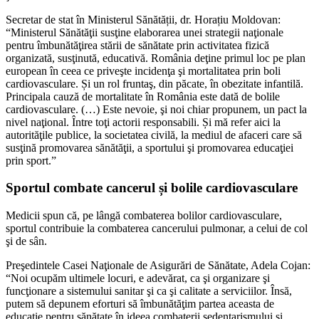
Secretar de stat în Ministerul Sănătății, dr. Horațiu Moldovan:
“Ministerul Sănătăţii susţine elaborarea unei strategii naţionale
pentru îmbunătăţirea stării de sănătate prin activitatea fizică
organizată, susţinută, educativă. România deţine primul loc pe plan
european în ceea ce priveşte incidenţa şi mortalitatea prin boli
cardiovasculare. Și un rol fruntaş, din păcate, în obezitate infantilă.
Principala cauză de mortalitate în România este dată de bolile
cardiovasculare. (…) Este nevoie, şi noi chiar propunem, un pact la
nivel naţional. Între toţi actorii responsabili. Și mă refer aici la
autorităţile publice, la societatea civilă, la mediul de afaceri care să
susţină promovarea sănătăţii, a sportului şi promovarea educaţiei
prin sport.”
Sportul combate cancerul și bolile cardiovasculare
Medicii spun că, pe lângă combaterea bolilor cardiovasculare,
sportul contribuie la combaterea cancerului pulmonar, a celui de col
şi de sân.
Preşedintele Casei Naţionale de Asigurări de Sănătate, Adela Cojan:
“Noi ocupăm ultimele locuri, e adevărat, ca şi organizare şi
funcţionare a sistemului sanitar şi ca şi calitate a serviciilor. Însă,
putem să depunem eforturi să îmbunătăţim partea aceasta de
educaţie pentru sănătate în ideea combaterii sedentarismului şi