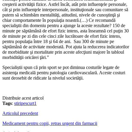
creşterii activităţii fizice. Astfel încât, atât prin influenţele personale,
cât şi prin influenţele interpersonale, instituţionale sau comunitare să
putem să schimbăm mentalităţi, atitudini, nivele de cunoştinţă şi
chiar comportamente în populaţia noastră.(…) Ce recomandă
specialiştii din domeniu pentru a ajunge la aceste rezultate? 150 de
minute pe săptămână de efort fizic intens, asta înseamnă cel puţin 30
de minute pe zi din cele cinci zile lucrătoare de efort fizic intens,
pentru populaţia între 18 şi 64 de ani. Sau 300 de minute pe
săptămână de activitate moderată. Pot ajuta la reducerea indicatorilor
de morbiditate şi mortalitate prin aceste afecţiuni majore în tabloul
morbidităţii oricărei ţări.”
Specialiștii spun că prin sport se pot diminua costurile legate de
asistenţa medicală pentru patologia cardiovasculară. Aceste costuri
sunt deosebit de ridicate la nivelul societăţii.
Distribuie acest articol
Tags
:
stiripescurt1
Articolul precedent
Medicament pentru copii, retras urgent din farmacii