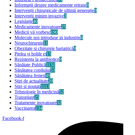
Informații despre medicamente retrase
8
Intervenții chirurgicale de ultimă generație
9
Intervenții minim invazive
3
Legislație
40
Medicamente inovatoare
25
Medicii vă vorbesc
190
Molecule noi introduse in industrie
6
Neurochirurgie
11
Obezitate si chirurgie bariatrică
9
Pielea și bolile ei
15
Rezistența la antibiotice
9
Sănătate Publică
1131
Sănătatea copilului
53
Sănătatea femeii
49
Știri de actualitate
20
Stiri si noutati
1113
Tehnologie în medicină
52
Transplant
25
Tratamente inovatoare
32
Vaccinarea
234
Facebook-f