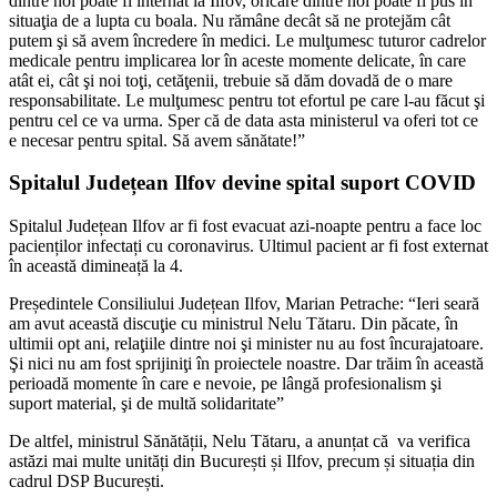
dintre noi poate fi internat la Ilfov, oricare dintre noi poate fi pus în
situaţia de a lupta cu boala. Nu rămâne decât să ne protejăm cât
putem şi să avem încredere în medici. Le mulţumesc tuturor cadrelor
medicale pentru implicarea lor în aceste momente delicate, în care
atât ei, cât şi noi toţi, cetăţenii, trebuie să dăm dovadă de o mare
responsabilitate. Le mulţumesc pentru tot efortul pe care l-au făcut şi
pentru cel ce va urma. Sper că de data asta ministerul va oferi tot ce
e necesar pentru spital. Să avem sănătate!”
Spitalul Județean Ilfov devine spital suport COVID
Spitalul Județean Ilfov ar fi fost evacuat azi-noapte pentru a face loc
pacienților infectați cu coronavirus. Ultimul pacient ar fi fost externat
în această dimineață la 4.
Președintele Consiliului Județean Ilfov, Marian Petrache: “Ieri seară
am avut această discuţie cu ministrul Nelu Tătaru. Din păcate, în
ultimii opt ani, relaţiile dintre noi şi minister nu au fost încurajatoare.
Şi nici nu am fost sprijiniţi în proiectele noastre. Dar trăim în această
perioadă momente în care e nevoie, pe lângă profesionalism şi
suport material, şi de multă solidaritate”
De altfel, ministrul Sănătății, Nelu Tătaru, a anunțat că va verifica
astăzi mai multe unități din București și Ilfov, precum și situația din
cadrul DSP București.