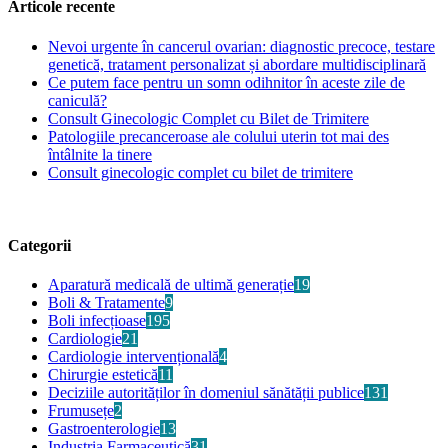
Articole recente
Nevoi urgente în cancerul ovarian: diagnostic precoce, testare
genetică, tratament personalizat și abordare multidisciplinară
Ce putem face pentru un somn odihnitor în aceste zile de
caniculă?
Consult Ginecologic Complet cu Bilet de Trimitere
Patologiile precanceroase ale colului uterin tot mai des
întâlnite la tinere
Consult ginecologic complet cu bilet de trimitere
Categorii
Aparatură medicală de ultimă generație
19
Boli & Tratamente
9
Boli infecțioase
195
Cardiologie
21
Cardiologie intervențională
4
Chirurgie estetică
11
Deciziile autorităților în domeniul sănătății publice
131
Frumusețe
2
Gastroenterologie
13
Industria Farmaceutică
31