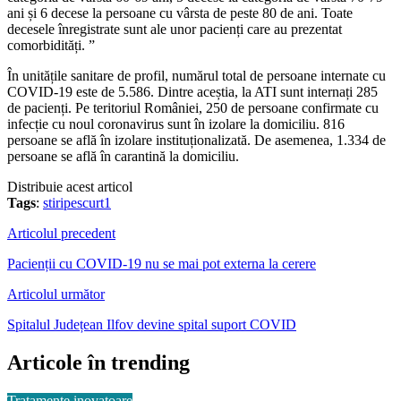
ani și 6 decese la persoane cu vârsta de peste 80 de ani. Toate
decesele înregistrate sunt ale unor pacienți care au prezentat
comorbidități. ”
În unitățile sanitare de profil, numărul total de persoane internate cu
COVID-19 este de 5.586. Dintre aceștia, la ATI sunt internați 285
de pacienți. Pe teritoriul României, 250 de persoane confirmate cu
infecție cu noul coronavirus sunt în izolare la domiciliu. 816
persoane se află în izolare instituționalizată. De asemenea, 1.334 de
persoane se află în carantină la domiciliu.
Distribuie acest articol
Tags
:
stiripescurt1
Articolul precedent
Pacienții cu COVID-19 nu se mai pot externa la cerere
Articolul următor
Spitalul Județean Ilfov devine spital suport COVID
Articole în trending
Tratamente inovatoare