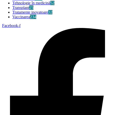
Tehnologie în medicină
52
Transplant
25
Tratamente inovatoare
32
Vaccinarea
234
Facebook-f