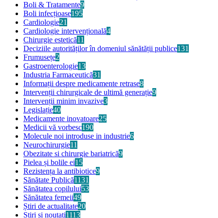
Boli & Tratamente
9
Boli infecțioase
195
Cardiologie
21
Cardiologie intervențională
4
Chirurgie estetică
11
Deciziile autorităților în domeniul sănătății publice
131
Frumusețe
2
Gastroenterologie
13
Industria Farmaceutică
31
Informații despre medicamente retrase
8
Intervenții chirurgicale de ultimă generație
9
Intervenții minim invazive
3
Legislație
40
Medicamente inovatoare
25
Medicii vă vorbesc
190
Molecule noi introduse in industrie
6
Neurochirurgie
11
Obezitate si chirurgie bariatrică
9
Pielea și bolile ei
15
Rezistența la antibiotice
9
Sănătate Publică
1131
Sănătatea copilului
53
Sănătatea femeii
49
Știri de actualitate
20
Stiri si noutati
1113