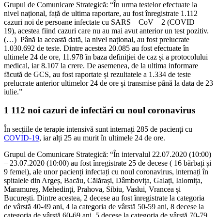
Grupul de Comunicare Strategică: “În urma testelor efectuate la
nivel național, față de ultima raportare, au fost înregistrate 1.112
cazuri noi de persoane infectate cu SARS – CoV – 2 (COVID –
19), acestea fiind cazuri care nu au mai avut anterior un test pozitiv.
(…) Până la această dată, la nivel național, au fost prelucrate
1.030.692 de teste. Dintre acestea 20.085 au fost efectuate în
ultimele 24 de ore, 11.978 în baza definiției de caz și a protocolului
medical, iar 8.107 la crere. De asemenea, de la ultima informare
făcută de GCS, au fost raportate și rezultatele a 1.334 de teste
prelucrate anterior ultimelor 24 de ore și transmise până la data de 23
iulie.”
1 112 noi cazuri de infectări cu noul coronavirus
În secțiile de terapie intensivă sunt internați 285 de pacienți cu
COVID-19
, iar alți 25 au murit în ultimele 24 de ore.
Grupul de Comunicare Strategică: “În intervalul 22.07.2020 (10:00)
– 23.07.2020 (10:00) au fost înregistrate 25 de decese ( 16 bărbați și
9 femei), ale unor pacienți infectați cu noul coronavirus, internați în
spitalele din Argeș, Bacău, Călărași, Dâmbovița, Galați, Ialomița,
Maramureș, Mehedinți, Prahova, Sibiu, Vaslui, Vrancea și
București. Dintre acestea, 2 decese au fost înregistrate la categoria
de vârstă 40-49 ani, 4 la categoria de vârstă 50-59 ani, 8 decese la
categoria de vârstă 60-69 ani, 5 decese la categoria de vârstă 70-79