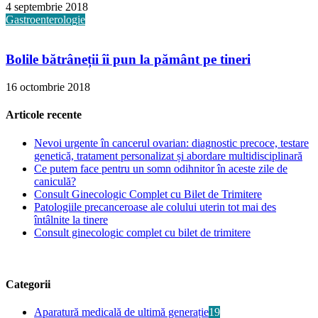
4 septembrie 2018
Gastroenterologie
Bolile bătrâneții îi pun la pământ pe tineri
16 octombrie 2018
Articole recente
Nevoi urgente în cancerul ovarian: diagnostic precoce, testare
genetică, tratament personalizat și abordare multidisciplinară
Ce putem face pentru un somn odihnitor în aceste zile de
caniculă?
Consult Ginecologic Complet cu Bilet de Trimitere
Patologiile precanceroase ale colului uterin tot mai des
întâlnite la tinere
Consult ginecologic complet cu bilet de trimitere
Categorii
Aparatură medicală de ultimă generație
19