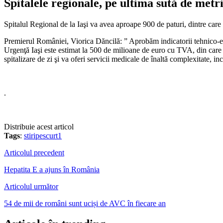
Spitalele regionale, pe ultima sută de metr
Spitalul Regional de la Iaşi va avea aproape 900 de paturi, dintre care
Premierul României, Viorica Dăncilă: ” Aprobăm indicatorii tehnico-ec
Urgenţă Iaşi este estimat la 500 de milioane de euro cu TVA, din care 
spitalizare de zi şi va oferi servicii medicale de înaltă complexitate, i
.
Distribuie acest articol
Tags
:
stiripescurt1
Articolul precedent
Hepatita E a ajuns în România
Articolul următor
54 de mii de români sunt uciși de AVC în fiecare an