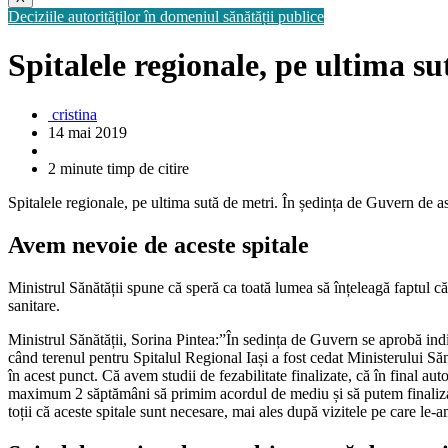
Deciziile autorităților în domeniul sănătății publice
Spitalele regionale, pe ultima su
cristina
14 mai 2019
2 minute timp de citire
Spitalele regionale, pe ultima sută de metri. În ședința de Guvern de as
Avem nevoie de aceste spitale
Ministrul Sănătății spune că speră ca toată lumea să înțeleagă faptul că 
sanitare.
Ministrul Sănătății, Sorina Pintea:”În sedința de Guvern se aprobă ind
când terenul pentru Spitalul Regional Iași a fost cedat Ministerului Să
în acest punct. Că avem studii de fezabilitate finalizate, că în final a
maximum 2 săptămâni să primim acordul de mediu și să putem finaliza s
toții că aceste spitale sunt necesare, mai ales după vizitele pe care le-a