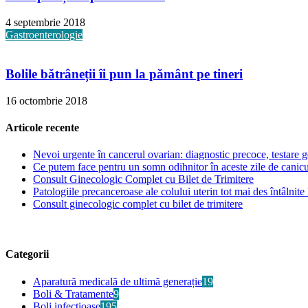
4 septembrie 2018
Gastroenterologie
Bolile bătrâneții îi pun la pământ pe tineri
16 octombrie 2018
Articole recente
Nevoi urgente în cancerul ovarian: diagnostic precoce, testare ge
Ce putem face pentru un somn odihnitor în aceste zile de canic
Consult Ginecologic Complet cu Bilet de Trimitere
Patologiile precanceroase ale colului uterin tot mai des întâlnite 
Consult ginecologic complet cu bilet de trimitere
Categorii
Aparatură medicală de ultimă generație
19
Boli & Tratamente
9
Boli infecțioase
195