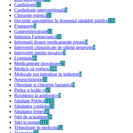
Cardiologie
21
Cardiologie intervențională
4
Chirurgie estetică
11
Deciziile autorităților în domeniul sănătății publice
131
Frumusețe
2
Gastroenterologie
13
Industria Farmaceutică
31
Informații despre medicamente retrase
8
Intervenții chirurgicale de ultimă generație
9
Intervenții minim invazive
3
Legislație
40
Medicamente inovatoare
25
Medicii vă vorbesc
190
Molecule noi introduse in industrie
6
Neurochirurgie
11
Obezitate si chirurgie bariatrică
9
Pielea și bolile ei
15
Rezistența la antibiotice
9
Sănătate Publică
1131
Sănătatea copilului
53
Sănătatea femeii
49
Știri de actualitate
20
Stiri si noutati
1113
Tehnologie în medicină
52
Transplant
25