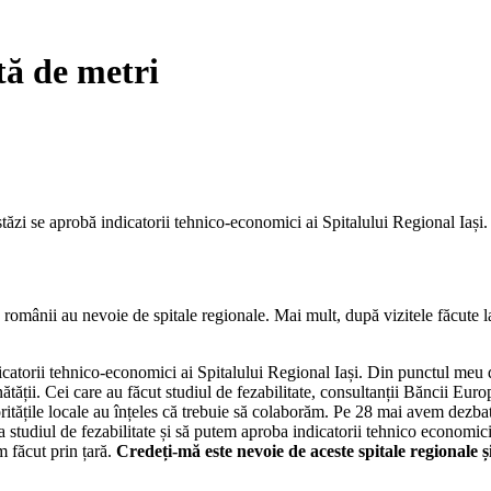
tă de metri
tăzi se aprobă indicatorii tehnico-economici ai Spitalului Regional Iași.
românii au nevoie de spitale regionale. Mai mult, după vizitele făcute la 
icatorii tehnico-economici ai Spitalului Regional Iași. Din punctul meu
nătății. Cei care au făcut studiul de fezabilitate, consultanții Băncii E
utoritățile locale au înțeles că trebuie să colaborăm. Pe 28 mai avem dez
tudiul de fezabilitate și să putem aproba indicatorii tehnico economici
m făcut prin țară.
Credeți-mă este nevoie de aceste spitale regionale ș