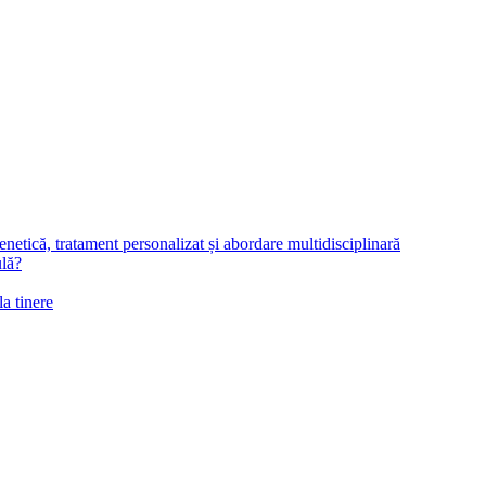
netică, tratament personalizat și abordare multidisciplinară
ulă?
la tinere