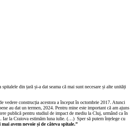
spitalele din țară și-a dat seama că mai sunt necesare și alte unități
 de vedere construcția acestora a început în octombrie 2017. Atunci
uropene au dat un termen, 2024. Pentru mine este important că am ajuns
batere publică pentru studiul de impact de mediu la Cluj, urmând ca în
. Iar la Craiova estimăm luna iulie. (…) Sper să putem înțelege cu
i mai avem nevoie și de câteva spitale.”