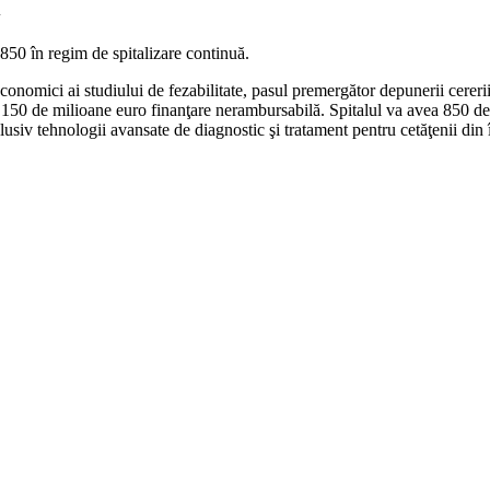
i
 850 în regim de spitalizare continuă.
onomici ai studiului de fezabilitate, pasul premergător depunerii cereri
150 de milioane euro finanţare nerambursabilă. Spitalul va avea 850 de p
nclusiv tehnologii avansate de diagnostic şi tratament pentru cetăţenii din