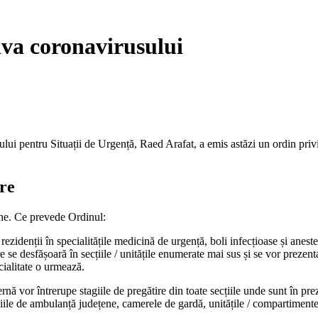
iva coronavirusului
lui pentru Situații de Urgență, Raed Arafat, a emis astăzi un ordin privi
ire
ne. Ce prevede Ordinul:
idenții în specialitățile medicină de urgență, boli infecțioase și anestez
are se desfășoară în secțiile / unitățile enumerate mai sus și se vor preze
ecialitate o urmează.
ernă vor întrerupe stagiile de pregătire din toate secțiile unde sunt în pr
ciile de ambulanță județene, camerele de gardă, unitățile / compartimentele 