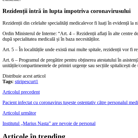
Rezidenții întră în lupta împotriva coronavirusului
Rezidenții din celelalte specialități medicalevor fi luați în evidență la 
Ordin Ministerul de Interne: “Art. 4 – Rezidenții aflați în alte centre de
după specialitatea medicală și în baza necesităților.
Art. 5 – În localitățile unde există mai multe spitale, rezidenții vor fi 
Art. 6 – Programul de pregătire pentru obținerea atestatului în asistenț
unitățile/compartimentele de primiri urgențe sau secțiile spitalicești d
Distribuie acest articol
Tags
:
stiripescurt1
Articolul precedent
Pacient infectat cu coronavirus tușeste ostentativ către personalul med
Articolul următor
Institutul „Marius Nasta” are nevoie de personal
Articole în trending