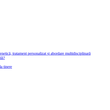
netică, tratament personalizat și abordare multidisciplinară
ulă?
la tinere