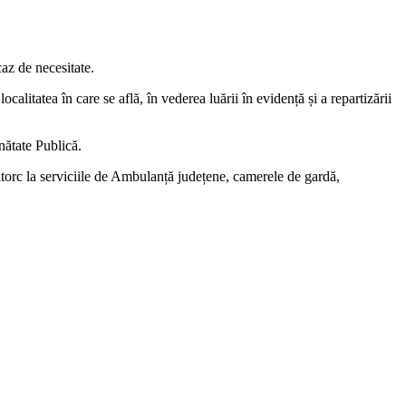
caz de necesitate.
calitatea în care se află, în vederea luării în evidență și a repartizării
ănătate Publică.
întorc la serviciile de Ambulanță județene, camerele de gardă,