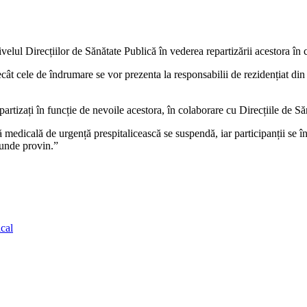
nivelul Direcțiilor de Sănătate Publică în vederea repartizării acestora în 
cât cele de îndrumare se vor prezenta la responsabilii de rezidențiat din lo
repartizați în funcție de nevoile acestora, în colaborare cu Direcțiile de S
ă medicală de urgență prespitalicească se suspendă, iar participanții se 
e unde provin.”
ical