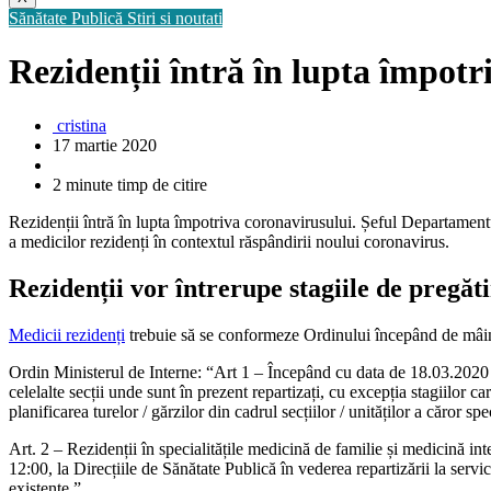
Sănătate Publică
Stiri si noutati
Rezidenții întră în lupta împotr
cristina
17 martie 2020
2 minute timp de citire
Rezidenții întră în lupta împotriva coronavirusului. Șeful Departamentu
a medicilor rezidenți în contextul răspândirii noului coronavirus.
Rezidenții vor întrerupe stagiile de pregăt
Medicii rezidenți
trebuie să se conformeze Ordinului începând de mâi
Ordin Ministerul de Interne: “Art 1 – Începând cu data de 18.03.2020 rez
celelalte secții unde sunt în prezent repartizați, cu excepția stagiilor c
planificarea turelor / gărzilor din cadrul secțiilor / unităților a căror sp
Art. 2 – Rezidenții în specialitățile medicină de familie și medicină int
12:00, la Direcțiile de Sănătate Publică în vederea repartizării la servi
existente.”