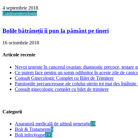
4 septembrie 2018
Gastroenterologie
Bolile bătrâneții îi pun la pământ pe tineri
16 octombrie 2018
Articole recente
Nevoi urgente în cancerul ovarian: diagnostic precoce, testare ge
Ce putem face pentru un somn odihnitor în aceste zile de canic
Consult Ginecologic Complet cu Bilet de Trimitere
Patologiile precanceroase ale colului uterin tot mai des întâlnite 
Consult ginecologic complet cu bilet de trimitere
Categorii
Aparatură medicală de ultimă generație
19
Boli & Tratamente
9
Boli infecțioase
195