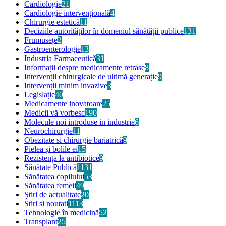
Cardiologie
21
Cardiologie intervențională
4
Chirurgie estetică
11
Deciziile autorităților în domeniul sănătății publice
131
Frumusețe
2
Gastroenterologie
13
Industria Farmaceutică
31
Informații despre medicamente retrase
8
Intervenții chirurgicale de ultimă generație
9
Intervenții minim invazive
3
Legislație
40
Medicamente inovatoare
25
Medicii vă vorbesc
190
Molecule noi introduse in industrie
6
Neurochirurgie
11
Obezitate si chirurgie bariatrică
9
Pielea și bolile ei
15
Rezistența la antibiotice
9
Sănătate Publică
1131
Sănătatea copilului
53
Sănătatea femeii
49
Știri de actualitate
20
Stiri si noutati
1113
Tehnologie în medicină
52
Transplant
25