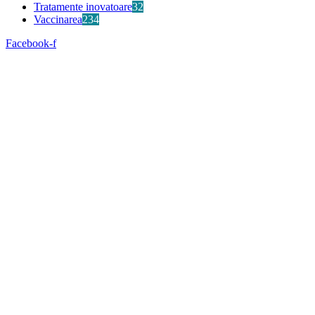
Tratamente inovatoare
32
Vaccinarea
234
Facebook-f