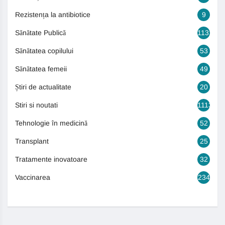
Rezistența la antibiotice
9
Sănătate Publică
1131
Sănătatea copilului
53
Sănătatea femeii
49
Știri de actualitate
20
Stiri si noutati
1113
Tehnologie în medicină
52
Transplant
25
Tratamente inovatoare
32
Vaccinarea
234