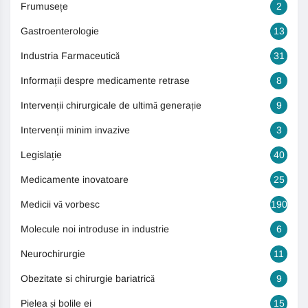
Frumusețe
2
Gastroenterologie
13
Industria Farmaceutică
31
Informații despre medicamente retrase
8
Intervenții chirurgicale de ultimă generație
9
Intervenții minim invazive
3
Legislație
40
Medicamente inovatoare
25
Medicii vă vorbesc
190
Molecule noi introduse in industrie
6
Neurochirurgie
11
Obezitate si chirurgie bariatrică
9
Pielea și bolile ei
15