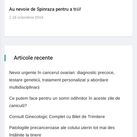
Au nevoie de Spinraza pentru a trăi!
Gene
auti
18 octombrie 2018
13 
Articole recente
Nevoi urgente în cancerul ovarian: diagnostic precoce,
testare genetică, tratament personalizat și abordare
multidisciplinară
Ce putem face pentru un somn odihnitor în aceste zile de
caniculă?
Consult Ginecologic Complet cu Bilet de Trimitere
Patologiile precanceroase ale colului uterin tot mai des
întâlnite la tinere