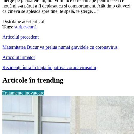
merge pe picioarele lui, noi vom face o reclamație pentru ceea ce
nouă ni s-a părut a fi deplasat ca și comportament. Atât timp cât vezi
că cineva se apleacă spre tine, te spală, te șterge…”
Distribuie acest articol
Tags
:
stiripescurt1
Articolul precedent
Maternitatea Bucur va prelua numai gravidele cu coronavirus
Articolul următor
Rezidenții întră în lupta împotriva coronavirusului
Articole în trending
Tratamente inovatoare