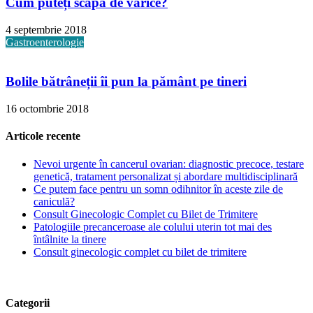
Cum puteți scăpa de varice?
4 septembrie 2018
Gastroenterologie
Bolile bătrâneții îi pun la pământ pe tineri
16 octombrie 2018
Articole recente
Nevoi urgente în cancerul ovarian: diagnostic precoce, testare
genetică, tratament personalizat și abordare multidisciplinară
Ce putem face pentru un somn odihnitor în aceste zile de
caniculă?
Consult Ginecologic Complet cu Bilet de Trimitere
Patologiile precanceroase ale colului uterin tot mai des
întâlnite la tinere
Consult ginecologic complet cu bilet de trimitere
Categorii