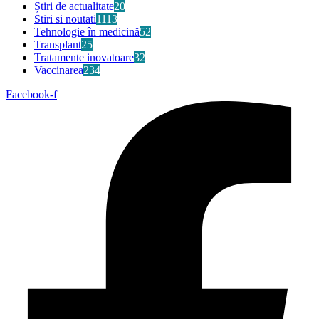
Știri de actualitate
20
Stiri si noutati
1113
Tehnologie în medicină
52
Transplant
25
Tratamente inovatoare
32
Vaccinarea
234
Facebook-f