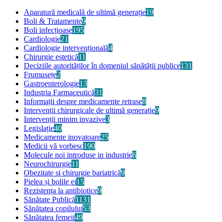
Aparatură medicală de ultimă generație
19
Boli & Tratamente
9
Boli infecțioase
195
Cardiologie
21
Cardiologie intervențională
4
Chirurgie estetică
11
Deciziile autorităților în domeniul sănătății publice
131
Frumusețe
2
Gastroenterologie
13
Industria Farmaceutică
31
Informații despre medicamente retrase
8
Intervenții chirurgicale de ultimă generație
9
Intervenții minim invazive
3
Legislație
40
Medicamente inovatoare
25
Medicii vă vorbesc
190
Molecule noi introduse in industrie
6
Neurochirurgie
11
Obezitate si chirurgie bariatrică
9
Pielea și bolile ei
15
Rezistența la antibiotice
9
Sănătate Publică
1131
Sănătatea copilului
53
Sănătatea femeii
49