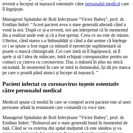
revenit a început să tușească ostentativ către
personalul medical
care
îl îngrijește.
Managerul Spitalului de Boli Infecțioase “Victor Babeș”, prof. dr.
Emilian Imbri: “Acest pacient avea o stare generală alterată când a
venit la noi. După ce și-a revenit, noi am interpretat că în momentul
ăla a realizat unde este și că a fost speriat. Ceea ce nu este de mirare.
Ulterior, când starea s-a îmbunătățit și când a dat semne că înțelege
ce i se spune a fost rugat ca măsură d eprotecție suplimentară să
poarte o mască chirurgicală. Cei care intră să îl îngrijească, să îl
spele și să î idea de mâncare, intră echipați corespunzător pentru un
contact cu cineva cu coronavirus. Dar, o măsură în plus nu strică
niciodată. În momentul în care se intră la dumnealui, își dă jos masca
pe care o poartă până atunci și începe să tușească. ”
Pacient infectat cu coronavirus tușeste ostentativ
către personalul medical
Medicul spune că modul în care se comport acest pacient este al unei
persoane aflată la restaurant care comandă cu voce tare.
Managerul Spitalului de Boli Infecțioase “Victor Babeș”, prof. dr.
Emilian Imbri: “Bolnavul are o stare generală bună în momentul de
față. Când se va externa din spital mulțumit că este sănătos și va