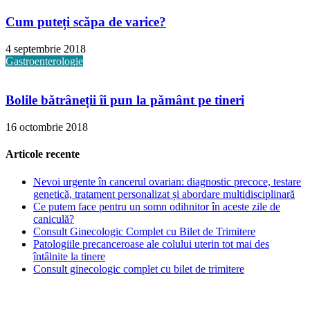
Cum puteți scăpa de varice?
4 septembrie 2018
Gastroenterologie
Bolile bătrâneții îi pun la pământ pe tineri
16 octombrie 2018
Articole recente
Nevoi urgente în cancerul ovarian: diagnostic precoce, testare
genetică, tratament personalizat și abordare multidisciplinară
Ce putem face pentru un somn odihnitor în aceste zile de
caniculă?
Consult Ginecologic Complet cu Bilet de Trimitere
Patologiile precanceroase ale colului uterin tot mai des
întâlnite la tinere
Consult ginecologic complet cu bilet de trimitere