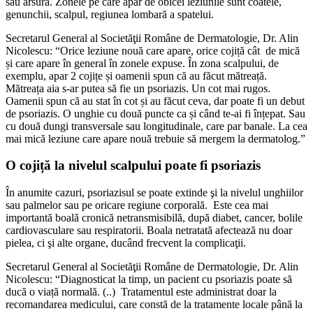
sau arsură. Zonele pe care apar de obicei leziunile sunt coatele,
genunchii, scalpul, regiunea lombară a spatelui.
Secretarul General al Societăţii Române de Dermatologie, Dr. Alin
Nicolescu: “Orice leziune nouă care apare, orice cojiță cât de mică
și care apare în general în zonele expuse. În zona scalpului, de
exemplu, apar 2 cojițe și oamenii spun că au făcut mătreață.
Mătreața aia s-ar putea să fie un psoriazis. Un cot mai rugos.
Oamenii spun că au stat în cot și au făcut ceva, dar poate fi un debut
de psoriazis. O unghie cu două puncte ca și când te-ai fi înțepat. Sau
cu două dungi transversale sau longitudinale, care par banale. La cea
mai mică leziune care apare nouă trebuie să mergem la dermatolog.”
O cojiță la nivelul scalpului poate fi psoriazis
În anumite cazuri, psoriazisul se poate extinde şi la nivelul unghiilor
sau palmelor sau pe oricare regiune corporală. Este cea mai
importantă boală cronică netransmisibilă, după diabet, cancer, bolile
cardiovasculare sau respiratorii. Boala netratată afectează nu doar
pielea, ci şi alte organe, ducând frecvent la complicaţii.
Secretarul General al Societăţii Române de Dermatologie, Dr. Alin
Nicolescu: “Diagnosticat la timp, un pacient cu psoriazis poate să
ducă o viață normală. (..) Tratamentul este administrat doar la
recomandarea medicului, care constă de la tratamente locale până la