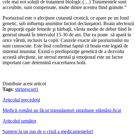
cele mai noi soluții de tratament biologic.(…) Tratamentele sunt
accesibile, sunt compensate, multe dintre acestea fiind gratuite.”
Psoriazisul este o afecţiune cutanată cronică, ce apare pe un fond
genetic, sub influenţa anumitor factori declanşatori. Boala afectează
în proporţii egale femeile şi bărbaţii, vârsta medie de debut fiind în
general situată în intervalul 15-30 de ani. Dar ea poate să apară la
orice vârstă, inclusiv la copii. Cauzele exacte ale psoriazisului nu
sunt cunoscute. Este însă confirmat faptul că boala este legată de
sistemul imunitar. Există o predispoziţie genetică de a dezvolta
această afecţiune, iar stresul mental şi emoţional este un factor
important care determină exacerbarea bolii.
Distribuie acest articol
Tags
:
stiripescurt1
Articolul precedent
Medicii români au făcut transplanturi simultane plămâni-ficat
Articolul următor
Suntem la un pas de o criză a medicamentelor!