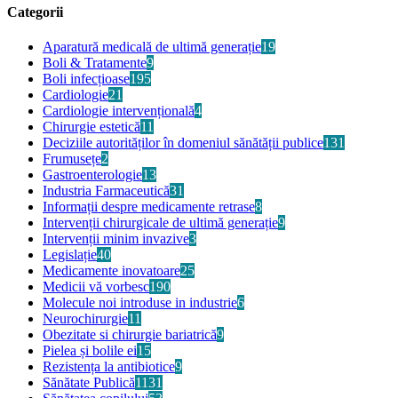
Categorii
Aparatură medicală de ultimă generație
19
Boli & Tratamente
9
Boli infecțioase
195
Cardiologie
21
Cardiologie intervențională
4
Chirurgie estetică
11
Deciziile autorităților în domeniul sănătății publice
131
Frumusețe
2
Gastroenterologie
13
Industria Farmaceutică
31
Informații despre medicamente retrase
8
Intervenții chirurgicale de ultimă generație
9
Intervenții minim invazive
3
Legislație
40
Medicamente inovatoare
25
Medicii vă vorbesc
190
Molecule noi introduse in industrie
6
Neurochirurgie
11
Obezitate si chirurgie bariatrică
9
Pielea și bolile ei
15
Rezistența la antibiotice
9
Sănătate Publică
1131