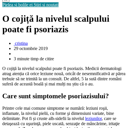
Pielea și bolile ei
Stiri si noutati
O cojiță la nivelul scalpului
poate fi psoriazis
cristina
29 octombrie 2019
3 minute timp de citire
O cojiță la nivelul scalpului poate fi psoriazis. Medicii dermatologi
atrag atenția că orice leziune nouă, oricât de nesemnificativă ar părea
trebuie să ne trimită la un consult. De altfel, 5 la sută dintre români
suferă de această boală și mai mulți nu știu că o au.
Care sunt simptomele psoriazisului?
Printre cele mai comune simptome se numără: leziuni roşii,
inflamate, la nivelul pielii, cu forme şi dimensiuni variate, bine
delimitate. Pot fi și cruste alb-sidefii la nivelul
leziunilor
, care se
detaşează cu uşurinţă, piele uscată, senzaţie de mâncărime, iritaţie