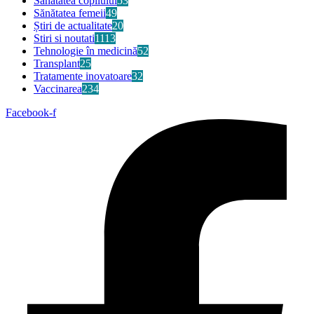
Sănătatea copilului
53
Sănătatea femeii
49
Știri de actualitate
20
Stiri si noutati
1113
Tehnologie în medicină
52
Transplant
25
Tratamente inovatoare
32
Vaccinarea
234
Facebook-f