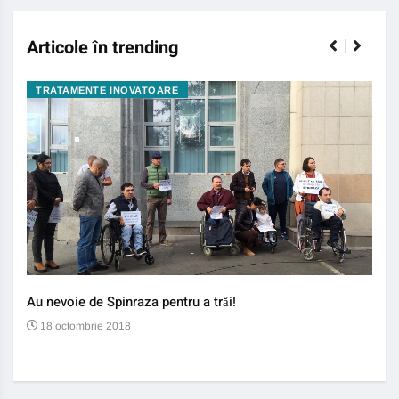
Articole în trending
TRATAMENTE INOVATOARE
BO
Au nevoie de Spinraza pentru a trăi!
Gene
auti
18 octombrie 2018
13