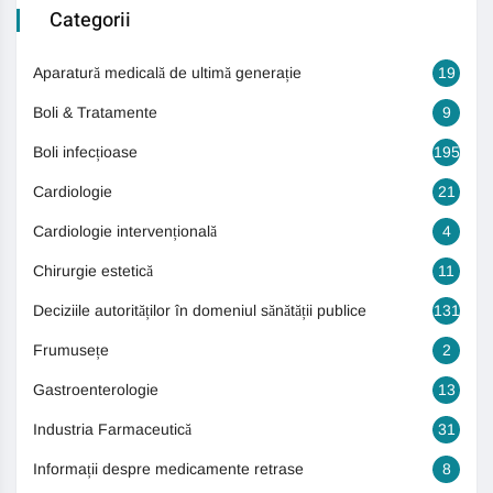
Categorii
Aparatură medicală de ultimă generație
19
Boli & Tratamente
9
Boli infecțioase
195
Cardiologie
21
Cardiologie intervențională
4
Chirurgie estetică
11
Deciziile autorităților în domeniul sănătății publice
131
Frumusețe
2
Gastroenterologie
13
Industria Farmaceutică
31
Informații despre medicamente retrase
8