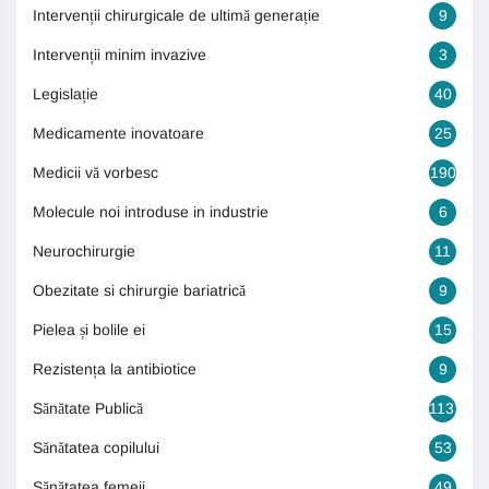
Intervenții chirurgicale de ultimă generație
9
Intervenții minim invazive
3
Legislație
40
Medicamente inovatoare
25
Medicii vă vorbesc
190
Molecule noi introduse in industrie
6
Neurochirurgie
11
Obezitate si chirurgie bariatrică
9
Pielea și bolile ei
15
Rezistența la antibiotice
9
Sănătate Publică
1131
Sănătatea copilului
53
Sănătatea femeii
49