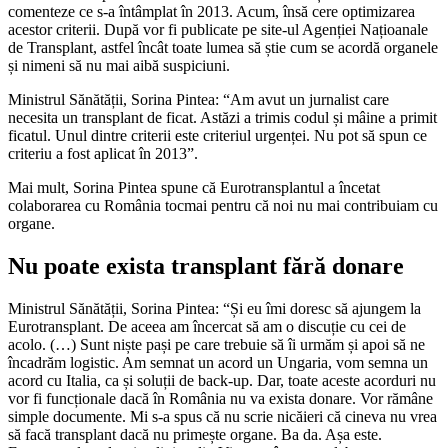
comenteze ce s-a întâmplat în 2013. Acum, însă cere optimizarea
acestor criterii. După vor fi publicate pe site-ul Agenției Națioanale
de Transplant, astfel încât toate lumea să știe cum se acordă organele
și nimeni să nu mai aibă suspiciuni.
Ministrul Sănătății, Sorina Pintea: “Am avut un jurnalist care
necesita un transplant de ficat. Astăzi a trimis codul și mâine a primit
ficatul. Unul dintre criterii este criteriul urgenței. Nu pot să spun ce
criteriu a fost aplicat în 2013”.
Mai mult, Sorina Pintea spune că Eurotransplantul a încetat
colaborarea cu România tocmai pentru că noi nu mai contribuiam cu
organe.
Nu poate exista transplant fără donare
Ministrul Sănătății, Sorina Pintea: “Și eu îmi doresc să ajungem la
Eurotransplant. De aceea am încercat să am o discuție cu cei de
acolo. (…) Sunt niște pași pe care trebuie să îi urmăm și apoi să ne
încadrăm logistic. Am semnat un acord un Ungaria, vom semna un
acord cu Italia, ca și soluții de back-up. Dar, toate aceste acorduri nu
vor fi funcționale dacă în România nu va exista donare. Vor rămâne
simple documente. Mi s-a spus că nu scrie nicăieri că cineva nu vrea
să facă transplant dacă nu primește organe. Ba da. Așa este.