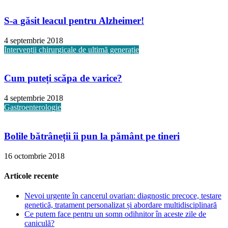
S-a găsit leacul pentru Alzheimer!
4 septembrie 2018
Intervenții chirurgicale de ultimă generație
Cum puteți scăpa de varice?
4 septembrie 2018
Gastroenterologie
Bolile bătrâneții îi pun la pământ pe tineri
16 octombrie 2018
Articole recente
Nevoi urgente în cancerul ovarian: diagnostic precoce, testare
genetică, tratament personalizat și abordare multidisciplinară
Ce putem face pentru un somn odihnitor în aceste zile de
caniculă?