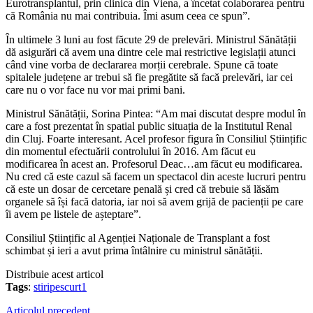
Eurotransplantul, prin clinica din Viena, a încetat colaborarea pentru
că România nu mai contribuia. Îmi asum ceea ce spun”.
În ultimele 3 luni au fost făcute 29 de prelevări. Ministrul Sănătății
dă asigurări că avem una dintre cele mai restrictive legislații atunci
când vine vorba de declararea morții cerebrale. Spune că toate
spitalele județene ar trebui să fie pregătite să facă prelevări, iar cei
care nu o vor face nu vor mai primi bani.
Ministrul Sănătății, Sorina Pintea: “Am mai discutat despre modul în
care a fost prezentat în spatial public situația de la Institutul Renal
din Cluj. Foarte interesant. Acel profesor figura în Consiliul Științific
din momentul efectuării controlului în 2016. Am făcut eu
modificarea în acest an. Profesorul Deac…am făcut eu modificarea.
Nu cred că este cazul să facem un spectacol din aceste lucruri pentru
că este un dosar de cercetare penală și cred că trebuie să lăsăm
organele să își facă datoria, iar noi să avem grijă de pacienții pe care
îi avem pe listele de așteptare”.
Consiliul Științific al Agenției Naționale de Transplant a fost
schimbat și ieri a avut prima întâlnire cu ministrul sănătății.
Distribuie acest articol
Tags
:
stiripescurt1
Articolul precedent