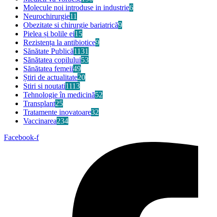
Molecule noi introduse in industrie
6
Neurochirurgie
11
Obezitate si chirurgie bariatrică
9
Pielea și bolile ei
15
Rezistența la antibiotice
9
Sănătate Publică
1131
Sănătatea copilului
53
Sănătatea femeii
49
Știri de actualitate
20
Stiri si noutati
1113
Tehnologie în medicină
52
Transplant
25
Tratamente inovatoare
32
Vaccinarea
234
Facebook-f