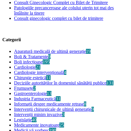
Consult Ginecologic Complet cu Bilet de Trimitere
Patologiile precanceroase ale colului uterin tot mai des
întâlnite la tinere
Consult ginecologic complet cu bilet de trimitere
Categorii
Aparatură medicală de ultimă generație
19
Boli & Tratamente
9
Boli infecțioase
195
Cardiologie
21
Cardiologie intervențională
4
Chirurgie estetică
11
Deciziile autorităților în domeniul sănătății publice
131
Frumusețe
2
Gastroenterologie
13
Industria Farmaceutică
31
Informații despre medicamente retrase
8
Intervenții chirurgicale de ultimă generație
9
Intervenții minim invazive
3
Legislație
40
Medicamente inovatoare
25
Medicii vă vorbesc
190