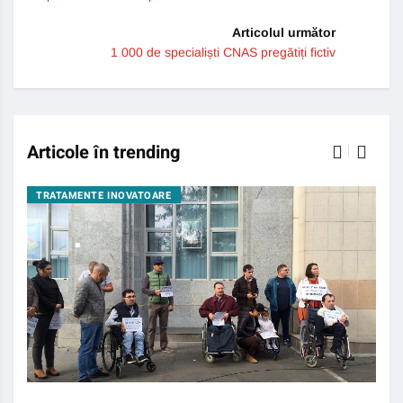
Articolul următor
1 000 de specialiști CNAS pregătiți fictiv
Articole în trending
TRATAMENTE INOVATOARE
BO