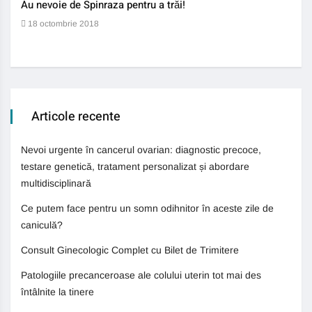
Au nevoie de Spinraza pentru a trăi!
Gene
auti
18 octombrie 2018
13 
Articole recente
Nevoi urgente în cancerul ovarian: diagnostic precoce,
testare genetică, tratament personalizat și abordare
multidisciplinară
Ce putem face pentru un somn odihnitor în aceste zile de
caniculă?
Consult Ginecologic Complet cu Bilet de Trimitere
Patologiile precanceroase ale colului uterin tot mai des
întâlnite la tinere