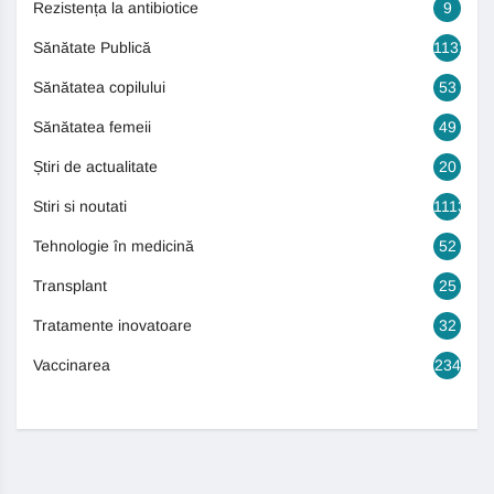
Rezistența la antibiotice
9
Sănătate Publică
1131
Sănătatea copilului
53
Sănătatea femeii
49
Știri de actualitate
20
Stiri si noutati
1113
Tehnologie în medicină
52
Transplant
25
Tratamente inovatoare
32
Vaccinarea
234