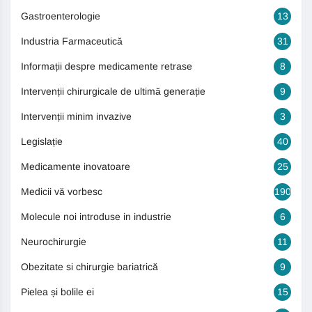
Gastroenterologie
13
Industria Farmaceutică
31
Informații despre medicamente retrase
8
Intervenții chirurgicale de ultimă generație
9
Intervenții minim invazive
3
Legislație
40
Medicamente inovatoare
25
Medicii vă vorbesc
190
Molecule noi introduse in industrie
6
Neurochirurgie
11
Obezitate si chirurgie bariatrică
9
Pielea și bolile ei
15