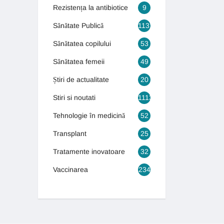
Rezistența la antibiotice
9
Sănătate Publică
1131
Sănătatea copilului
53
Sănătatea femeii
49
Știri de actualitate
20
Stiri si noutati
1113
Tehnologie în medicină
52
Transplant
25
Tratamente inovatoare
32
Vaccinarea
234