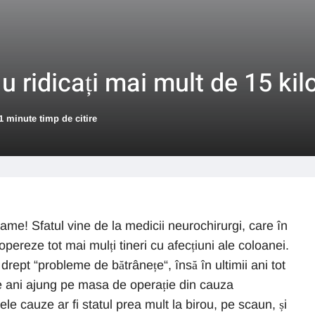
u ridicați mai mult de 15 ki
1 minute timp de citire
rame! Sfatul vine de la medicii neurochirurgi, care în
opereze tot mai mulți tineri cu afecțiuni ale coloanei.
ept “probleme de bătrânețe“, însă în ultimii ani tot
de ani ajung pe masa de operație din cauza
lele cauze ar fi statul prea mult la birou, pe scaun, și