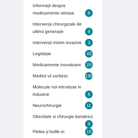
Informații despre
medicamente retrase
8
Intervenții chirurgicale de
ultimă generație
9
Intervenții minim invazive
3
Legislație
40
Medicamente inovatoare
25
Medicii vă vorbesc
190
Molecule noi introduse in
industrie
6
Neurochirurgie
11
Obezitate si chirurgie bariatrică
9
Pielea și bolile ei
15