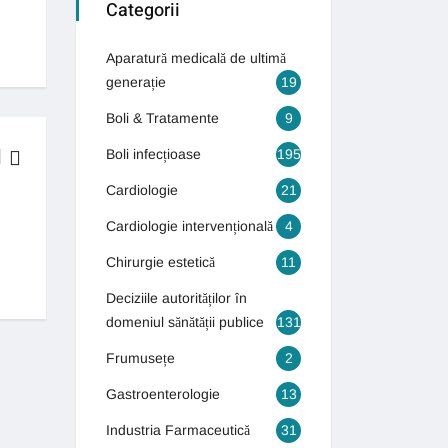
Categorii
Aparatură medicală de ultimă
generație
19
Boli & Tratamente
9
Boli infecțioase
195
Cardiologie
21
BOLI & TRATAMENTE
Cardiologie intervențională
4
Generația autismului! Numărul copiilor care suferă de autism s-a tr
Chirurgie estetică
11
13 septembrie 2018
Deciziile autorităților în
domeniul sănătății publice
131
Frumusețe
2
Gastroenterologie
13
Industria Farmaceutică
31