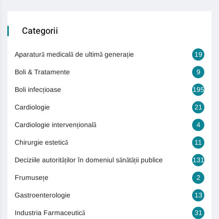
Categorii
Aparatură medicală de ultimă generație
19
Boli & Tratamente
9
Boli infecțioase
195
Cardiologie
21
Cardiologie intervențională
4
Chirurgie estetică
11
Deciziile autorităților în domeniul sănătății publice
131
Frumusețe
2
Gastroenterologie
13
Industria Farmaceutică
31