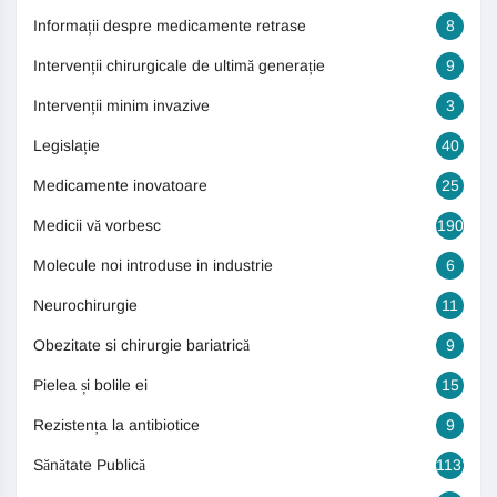
Informații despre medicamente retrase
8
Intervenții chirurgicale de ultimă generație
9
Intervenții minim invazive
3
Legislație
40
Medicamente inovatoare
25
Medicii vă vorbesc
190
Molecule noi introduse in industrie
6
Neurochirurgie
11
Obezitate si chirurgie bariatrică
9
Pielea și bolile ei
15
Rezistența la antibiotice
9
Sănătate Publică
1131