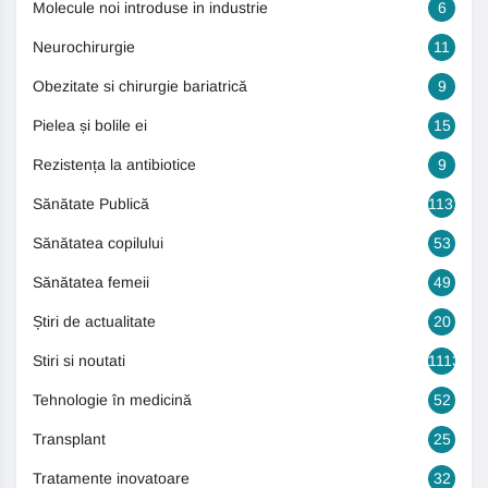
Molecule noi introduse in industrie
6
Neurochirurgie
11
Obezitate si chirurgie bariatrică
9
Pielea și bolile ei
15
Rezistența la antibiotice
9
Sănătate Publică
1131
Sănătatea copilului
53
Sănătatea femeii
49
Știri de actualitate
20
Stiri si noutati
1113
Tehnologie în medicină
52
Transplant
25
Tratamente inovatoare
32