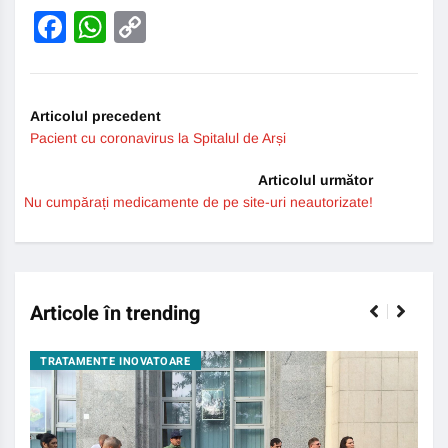
Facebook
WhatsApp
Copy
Link
Articolul precedent
Pacient cu coronavirus la Spitalul de Arși
Articolul următor
Nu cumpărați medicamente de pe site-uri neautorizate!
Articole în trending
TRATAMENTE INOVATOARE
BO