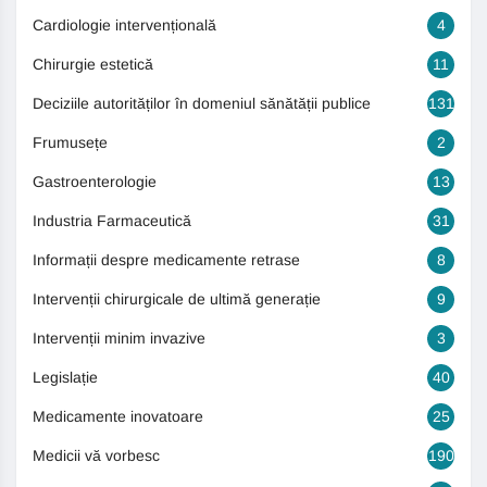
Cardiologie intervențională
4
Chirurgie estetică
11
Deciziile autorităților în domeniul sănătății publice
131
Frumusețe
2
Gastroenterologie
13
Industria Farmaceutică
31
Informații despre medicamente retrase
8
Intervenții chirurgicale de ultimă generație
9
Intervenții minim invazive
3
Legislație
40
Medicamente inovatoare
25
Medicii vă vorbesc
190