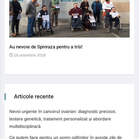
Au nevoie de Spinraza pentru a trăi!
Gene
auti
18 octombrie 2018
13
Articole recente
Nevoi urgente în cancerul ovarian: diagnostic precoce,
testare genetică, tratament personalizat și abordare
multidisciplinară
Ce putem face pentru un somn odihnitor în aceste zile de