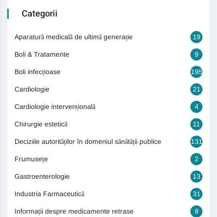
Categorii
Aparatură medicală de ultimă generație
19
Boli & Tratamente
9
Boli infecțioase
195
Cardiologie
21
Cardiologie intervențională
4
Chirurgie estetică
11
Deciziile autorităților în domeniul sănătății publice
131
Frumusețe
2
Gastroenterologie
13
Industria Farmaceutică
31
Informații despre medicamente retrase
8