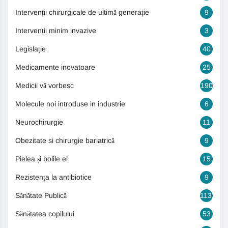
Intervenții chirurgicale de ultimă generație
9
Intervenții minim invazive
3
Legislație
40
Medicamente inovatoare
25
Medicii vă vorbesc
190
Molecule noi introduse in industrie
6
Neurochirurgie
11
Obezitate si chirurgie bariatrică
9
Pielea și bolile ei
15
Rezistența la antibiotice
9
Sănătate Publică
1131
Sănătatea copilului
53