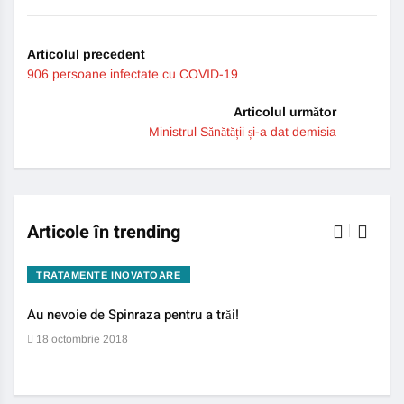
Articolul precedent
906 persoane infectate cu COVID-19
Articolul următor
Ministrul Sănătății și-a dat demisia
Articole în trending
TRATAMENTE INOVATOARE
BO
Au nevoie de Spinraza pentru a trăi!
Gene
auti
18 octombrie 2018
13 